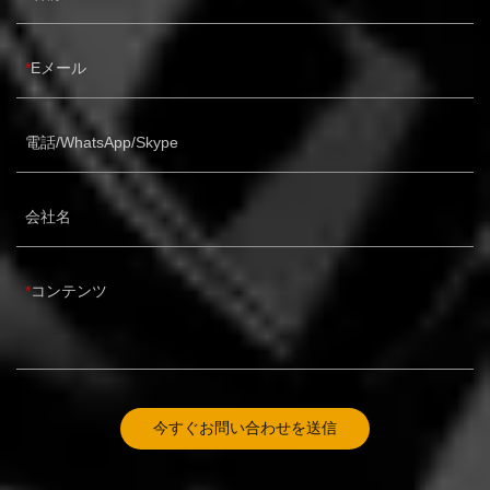
ル研削装置には、主にアングルグラインダー、平面グラインダ
ー、エアグラインダーなどが含まれます。自動車ホイールを研
削する場合、ホイールの実際の状況に応じて、適切な研削装置
Eメール
を選択する必要があります。アルミホイールの不規則な形状と
パイプ溝のある機械設備の場合、平面研削盤を使用して研削計
画を解決し、コーナー研削盤を使用して大きなパイプ溝のある
部品を解決し、空気圧ヘッドを使用できます小さなパイプ溝を
電話/WhatsApp/Skype
解決するための処理装置として。研磨処理を行った後に発生す
る廃棄物は、作業者が負傷しやすい一方で、研磨装置に必要な
範囲ははるかに広いです。適切な防護服を着用し、特別なグラ
会社名
インダーを設置する必要がある企業もあります。研磨する前
に、ホイールを徹底的に検査し、正確な位置と研磨の程度を決
定し、適切な研磨計画を作成する必要があります。自動車用ア
コンテンツ
ルミホイールは、研磨が終了した後、研磨された機器の品質を
確保し、美的外観を向上させ、塗装工程の前に溝や突起がない
ことを確認するために、二次検査と加工が必要です。3、自動
車用アルミホイール塗装ラインの粉体塗装工程自動車ホイール
は、前処理・研磨工程の後に粉体塗装を行う必要があります。
アルミ合金ホイール塗装工程の最初の正式な工程は、自動車用
今すぐお問い合わせを送信
アルミ合金ホイールに粉体塗装作業を行うことで、研磨が終わ
った自動車ホイールに塗料を吹き付けて平らなカバーを作ると
同時に、 、スプレー粉末の厚さは通常、ホイールの美学と耐食