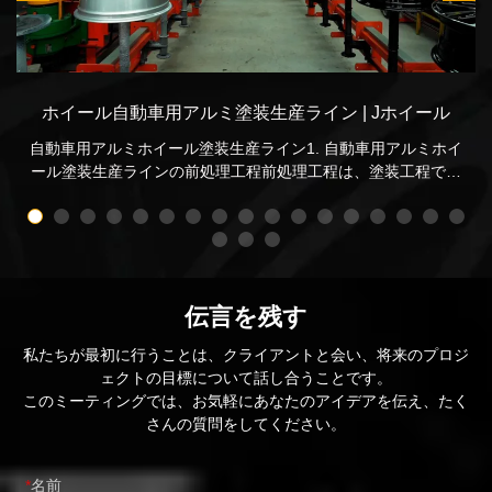
ホイール自動車用アルミ塗装生産ライン | Jホイール
自動車用アルミホイール塗装生産ライン1. 自動車用アルミホイ
ール塗装生産ラインの前処理工程前処理工程は、塗装工程で処
理されたアルミ合金ホイールに不動態皮膜処理を施す工程で
す。不動態化処理皮膜の生成により、自動車走行中の土壌や廃
水などの環境汚染からホイールリムを維持し、道路環境汚染が
アルミニウム合金ホイールハブに長時間接触することによる浸
出を防ぎます。運転し、車のアルミ合金ホイール ハブの耐用年
数を向上させます。アルミ合金ホイールの前処理の加工技術を
伝言を残す
実施する場合、一般的な自己射出タイプの機械と設備が選択さ
私たちが最初に行うことは、クライアントと会い、将来のプロジ
れます。過去の情報と実際のアプリケーションを検討すること
ェクトの目標について話し合うことです。
により、著者は、スプレー式装置による自動車用アルミホイー
このミーティングでは、お気軽にあなたのアイデアを伝え、たく
ルの前処理が、他の前処理装置よりも広範な不動態皮膜をアル
さんの質問をしてください。
ミニウム合金ホイールに確実に形成できることを発見しまし
た。2、自動車用アルミホイール塗装生産ラインの研磨工程現
在、一般的に使用されている自動車用アルミニウム合金ホイー
名前