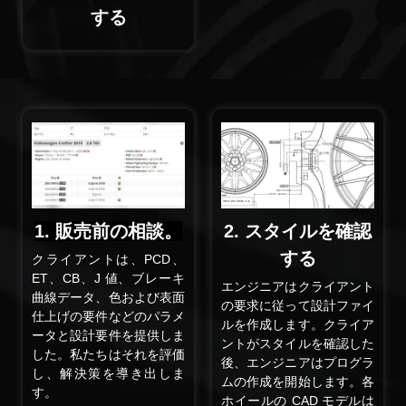
する
1. 販売前の相談。
2. スタイルを確認
する
クライアントは、PCD、
ET、CB、J 値、ブレーキ
エンジニアはクライアント
曲線データ、色および表面
の要求に従って設計ファイ
仕上げの要件などのパラメ
ルを作成します。クライア
ータと設計要件を提供しま
ントがスタイルを確認した
した。私たちはそれを評価
後、エンジニアはプログラ
し、解決策を導き出しま
ムの作成を開始します。各
す。
ホイールの CAD モデルは