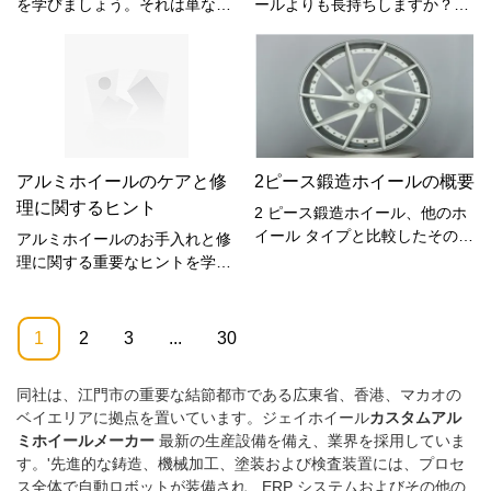
を学びましょう。それは単なる
ールよりも長持ちしますか？こ
う違うのでしょうか?このブロ
スタイルですか、それともデザ
の詳細な耐久性ガイドで、素材
グ投稿では、合金ホイールと通
インの背後に実際のパフォーマ
からメンテナンスまで、ホイー
常のホイールの違いを詳しく説
ンスがありますか?
ルの寿命に影響を与える要因に
明し、スタイリッシュな外観、
ついて詳しく学びましょう。
コスト、パフォーマンスの利点
を検討して、どちらがニーズに
最適であるかを十分な情報に基
アルミホイールのケアと修
2ピース鍛造ホイールの概要
づいて決定できるようにしま
す。合金ホイールと通常のホイ
理に関するヒント
2 ピース鍛造ホイール、他のホ
ールの違いを学び、車のホイー
イール タイプと比較したその利
アルミホイールのお手入れと修
ルをアップグレードまたは交換
点、およびカスタマイズされた
理に関する重要なヒントを学び
するときに情報に基づいた決定
オプションで JWheels がどの
ましょう。長年にわたり、ホイ
を下せるようにします。
ように車両のパフォーマンスと
ールの美しい外観と最高のパフ
スタイルを向上させることがで
ォーマンスを維持しましょう。
1
2
3
...
30
きるかをご覧ください。
同社は、江門市の重要な結節都市である広東省、香港、マカオの
ベイエリアに拠点を置いています。ジェイホイール
カスタムアル
ミホイールメーカー
最新の生産設備を備え、業界を採用していま
す。'先進的な鋳造、機械加工、塗装および検査装置には、プロセ
ス全体で自動ロボットが装備され、ERP システムおよびその他の