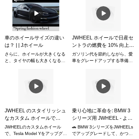
始する価値は十分にあります
ます。このため、ホイールを市
が、予算が十分にある場合に限
場に出す前に、非常に厳しいテ
ります。この点で、ネチズンは
ストを受けなければなりませ
からかわずにはいられませんで
ん。では、車輪に関する業界の
した。高価なものしかありませ
「悪魔の試練」とはどのような
ん。現代の電気自動車のオフロ
ものでしょうか? JWHEELで探
車のホイールサイズの違い
JWHEEL ホイールで日産セ
ードのトレンドに対応するた
しに来てください！
は？ | | Jホイール
ントラの燃費を 10% 向上さ
め、Jwheel には、Tesla Model
せましょう!
Y にマッチするさまざまな新し
さらに、ホイールが大きくなる
ガソリン代を節約しながら、愛
いホイールも用意されていま
と、タイヤの幅も大きくなるた
車をグレードアップする準備は
す。その中でも、19、20、
め、タイヤの重量が増加し、燃
できていますか？🚗✨ JWHEEL
21、22 インチのファッショナ
料消費量が増加するため、燃料
ホイールで、あなたの日産セン
ブルな鍛造ホイールと、この細
消費量が増加する可能性があり
トラの燃費を10%アップ！スム
くてダイナミックなボディが、
ます。大きなホイールを交換す
ーズなドライブを楽しめるだけ
その魅力をさらに強調していま
る価格も非常に高く、数千ドル
でなく、ガソリン代も節約でき
す。優雅な動き。
にも及ぶため、大きなホイール
ます。今すぐあなたのセントラ
が優れているわけではないこと
を、スタイリッシュで燃費の良
JWHEEL のスタイリッシュ
乗り心地に革命を: BMW 3
は明らかです。
い車に変身させましょう。ただ
なカスタム ホイールで
シリーズ用 JWHEEL - より
運転するだけでなく、もっとス
Tesla Model Y を改造しまし
軽く、より安全で、より良
マートに運転しましょう。
JWHEELのカスタムホイール
🚗 BMW 3シリーズをJWHEELs
#JWHEEL #燃費 #NissanSentra
ょう。
く!
で、Tesla Model Yをアップグレ
でアップグレードして、かつて
#DriveSmart