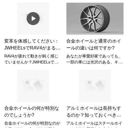
ードして、洗練された新しいル
ない走りを実現しましょう！よ
ックスを手に入れましょう！ス
り軽量で安全、そして優れたホ
タイリッシュなリムで、あなた
イールは、あなたのドライビン
の車をワンランク上のレベルに
グ体験を革新します。退屈なド
引き上げ、路上でひときわ目立
ライブとはおさらば。ラグジュ
たせましょう。あなたの愛車を
アリーなドライブをお楽しみく
変身させ、どこへ行っても注目
ださい。妥協は無用！
変革を体感してください：
合金ホイールと通常のホイ
を集めましょう。#TeslaModelY
JWHEELsであなたの走りをグ
JWHEELsでRAV4がまるで
ールの違いは何ですか?
#CustomWheels #JWHEELs
レードアップしましょう！
新車のように走ります！
#UpgradeYourRide
#BMW3Series #JWHEELs
RAV4が疲れて動きが鈍く感じ
あなたが車愛好家であっても、
#LuxuryDriving
#UpgradeYourDrive
ていませんか？JWHEELsで生
一部の車には光沢のある、キラ
#UpgradeYourRide 🌟🔥
まれ変わる！これらのアップグ
キラしたホイールが付いている
レードで、まるで新車のような
ものとそうでないものがあるこ
走りを体感できます！今すぐ
とに気づいている人であって
#UpgradeYourDrive で、RAVの
も、通常のホイールと合金ホイ
スムーズでパワフルな走りをお
ールの違いは何なのか疑問に思
楽しみください。その違いは信
っているかもしれません。合金
じられないほどです！🚗💨
ホイールは、あらゆる車に魅力
合金ホイールの何が特別な
アルミホイールは長持ちす
#JWHEELs
的な外観を追加するだけでな
のでしょうか?
るのか？知っておくべきこ
#RAV4Transformation
く、パフォーマンスと耐久性に
とすべて
もメリットをもたらしますが、
合金ホイールの何が特別なのか
アルミホイールはスチールホイ
通常のスチール製ホイールとど