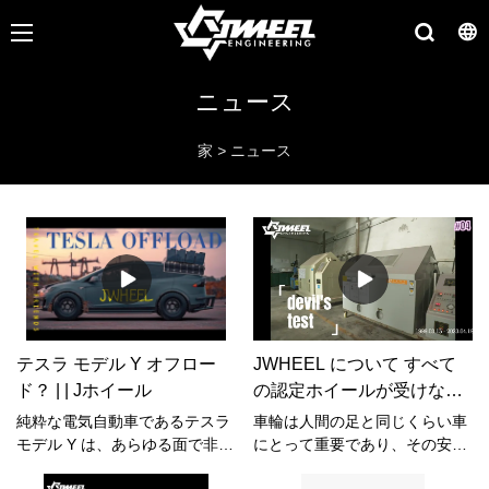
ニュース
家
>
ニュース
テスラ モデル Y オフロー
JWHEEL について すべて
ド？ | | Jホイール
の認定ホイールが受けなけ
ればならない「悪魔のテス
純粋な電気自動車であるテスラ
車輪は人間の足と同じくらい車
ト」ユーザーマニュアル | J
モデル Y は、あらゆる面で非常
にとって重要であり、その安全
に優れた性能を発揮します。開
性は安全運転に最も直結してい
ホイール