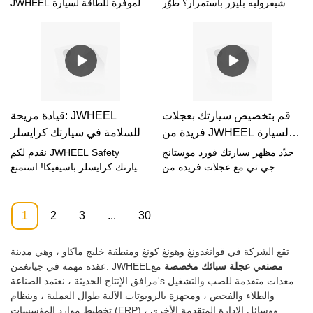
#كفاءة_الوقود
الرياضية متعددة الاستخدامات
شيفروليه بليزر باستمرار؟ طوّر
JWHEEL الموفرة للطاقة لسيارة
سيارتك مع JWHEELS اليوم
جاكوار I-PACE الرياضية متعددة
#سيارات_الدفع_الرياضية
الكهربائية! ⚡️ #مركبة_كهربائية
لتحسين كفاءة استهلاك الوقود، وقُد
الاستخدامات الكهربائية! 🌿⚡️ حسّن
#استدامة
لمسافة أطول مع توفير المزيد من
تجربة قيادتك مع تقليل بصمتك
المال! ودّع التوقف المتكرر في
الكربونية - فالاستدامة دائمًا في
محطات الوقود مع هذه الترقية
الموضة. #مركبة_كهربائية
الذكية لسيارتك الرياضية متعددة
#استدامة #اخضر_مع_JWHEEL.
الاستخدامات. #كفاءة_الوقود
قم بتخصيص سيارتك بعجلات
قيادة مريحة: JWHEEL
#سيارات_رياضية #وفّر_المال
فريدة من JWHEEL لسيارة
للسلامة في سيارتك كرايسلر
#ترقية_اليوم
Ford Mustang GT الخاصة بك
باسيفيكا #السلامة_أولاً
جدّد مظهر سيارتك فورد موستانج
نقدم لكم JWHEEL Safety
#سلامة_السيارات_الميني_فان
جي تي مع عجلات فريدة من
لسيارتك كرايسلر باسيفيكا! استمتع
JWHEEL! تميّز عن الآخرين
بقيادة مريحة مع سيارتك الميني
#JWHEELs
وخصّص سيارتك بشكل لم يسبق له
فان المزودة بأعلى معايير السلامة.
مثيل. ارتقِ بأسلوبك وأدائك مع
#السلامة_أولاً #سلامة_الميني_فان
1
2
3
...
30
تصاميمنا عالية الجودة.
#JWHEELs 🚘✨
#عجلات_مخصصة
تقع الشركة في قوانغدونغ وهونغ كونغ ومنطقة خليج ماكاو ، وهي مدينة
#فورد_موستانج_جي_تي
مصنعي عجلة سبائك مخصصة
مع
عقدة مهمة في جيانغمن. JWHEEL
#JWHEEL
مرافق الإنتاج الحديثة ، نعتمد الصناعة's معدات متقدمة للصب والتشغيل
والطلاء والفحص ، ومجهزة بالروبوتات الآلية طوال العملية ، وبنظام
تخطيط موارد المؤسسات (ERP) ووسائل الإدارة المتقدمة الأخرى ،