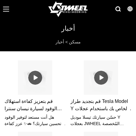
أخبار
مسكن
>
أخبار
قم بتجديد طراز Tesla Model
قم بتعزيز كفاءة استهلاك
Y الخاص بك باستخدام عجلات
الوقود لسيارة نيسان سنترا
JWHEEL الأنيقة المخصصة!
الخاصة بك بنسبة 10% مع
حسّن سيارتك تيسلا موديل Y
هل أنت مستعد لتوفير الوقود
عجلات JWHEEL!
بعجلات JWHEEL المُخصصة
وتحسين سيارتك؟ 🚗✨ عزز كفاءة
لمظهر أنيق جديد! تألق على
وقود سيارتك نيسان سنترا بنسبة