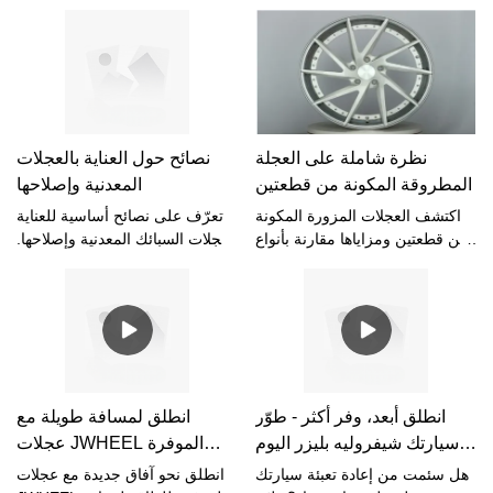
اكتشف العوامل التي تؤثر على
التصميم الأنيق فقط، أم في الأداء
عمرها الافتراضي، بدءًا من المواد
العالي؟
المستخدمة ووصولًا إلى الصيانة،
في هذا الدليل الشامل للمتانة.
نظرة شاملة على العجلة
نصائح حول العناية بالعجلات
المطروقة المكونة من قطعتين
المعدنية وإصلاحها
اكتشف العجلات المزورة المكونة
تعرّف على نصائح أساسية للعناية
من قطعتين ومزاياها مقارنة بأنواع
بعجلات السبائك المعدنية وإصلاحها.
العجلات الأخرى ، وكيف يمكن لـ
حافظ على مظهرها الأنيق وأدائها
JWheels تحسين أداء وأسلوب
المتميز لسنوات قادمة.
سيارتك من خلال الخيارات
المخصصة.
انطلق أبعد، وفر أكثر - طوّر
انطلق لمسافة طويلة مع
سيارتك شيفروليه بليزر اليوم
عجلات JWHEEL الموفرة
مع JWHEELS!
للطاقة لسيارة جاكوار I-PACE
هل سئمت من إعادة تعبئة سيارتك
انطلق نحو آفاق جديدة مع عجلات