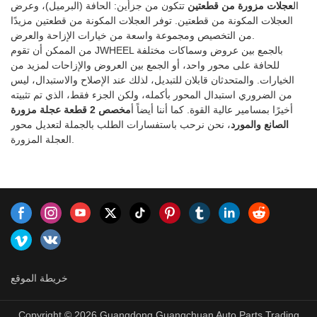
ال
عجلات مزورة من قطعتين
تتكون من جزأين: الحافة (البرميل)، وعرض
مرسيدس بنز ، هوندا ، تويوتا ،
التجاويف والمسامية والانكماش.
العجلات المكونة من قطعتين. توفر العجلات المكونة من قطعتين مزيدًا
هيونداي ، كيا ، مازدا ، نيسان
نظرًا لهيكلها المحبب الأكثر إحكامًا ،
من التخصيص ومجموعة واسعة من خيارات الإزاحة والعرض.
فإن العجلات المطروقة تكون أيضًا
من الممكن أن تقوم JWHEEL بالجمع بين عروض وسماكات مختلفة
أقوى ميكانيكيًا ، مما يضمن مقاومة
للحافة على محور واحد، أو الجمع بين العروض والإزاحات لمزيد من
أفضل للتآكل بمرور
الخيارات. والمتحدثان قابلان للتبديل، لذلك عند الإصلاح والاستبدال، ليس
الوقت.https://www.jjjwheel.comالموديلات
من الضروري استبدال المحور بأكمله، ولكن الجزء فقط، الذي تم تثبيته
المناسبة: فولكس فاجن ، أودي ،
أخيرًا بمسامير عالية القوة. كما أننا أيضاً أ
مخصص 2 قطعة عجلة مزورة
مرسيدس بنز ، هوندا ، تويوتا ،
الصانع والمورد
، نحن نرحب باستفسارات الطلب بالجملة لتعديل محور
هيونداي ، كيا ، مازدا ، نيسان
العجلة المزورة.
خريطة الموقع
Copyright © 2026 Guangdong Guangchuan Auto Parts Trading