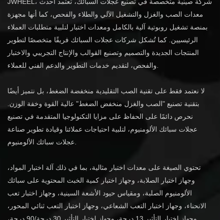
JWHEEL، شركة صينية متخصصة في تصنيع عجلات السبائك، تعتمد أحدث
معدات الصب والغزل والتشغيل الآلي والطلاء والفحص، كما أنها مجهزة
بمنصة تشغيل روبوتية آلية بالكامل ومعدات اختبار لتلبية متطلبات العملاء
الرئيسيين. كما تُشكل شركات عجلات السبائك فريقًا متخصصًا لتطوير
المنتجات الجديدة والتصميم وتصنيع القوالب والإنتاج التجريبي والاختبار
والفحص، لتقديم خدمات التطوير والدعم الفني للعملاء.
لا نعتمد فقط على تقنية الصب التقليدية منخفضة الضغط، بل نتميز أيضًا
بتقنية تصنيع "الصب والغزل منخفض الضغط" عالية القوة وخفة الوزن.
نحرص دائمًا على الحفاظ على مزايا التكنولوجيا المتقدمة في تصنيع
عجلات سبائك الألومنيوم، لتلبية احتياجات عملائنا وقيادة تطوير صناعة
عجلات سبائك الألومنيوم.
تحتوي الصيغة على معدات اختبار مثالية، بما في ذلك آلة اختبار المواد،
وجهاز اختبار الصلابة، وجهاز اختبار كمية الخبث المحتوية على سبائك
الألومنيوم الصلبة، ومقياس حيود الأشعة السينية، وجهاز اختبار تعب
الانحناء، وجهاز اختبار التعب الشعاعي، وجهاز اختبار التعب ثنائي المحور،
وجهاز اختبار التأثير 13 درجة، وجهاز اختبار التأثير 30 درجة/90 درجة،