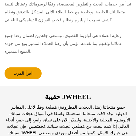
تبدأ من خدمات البحث والتطوير المخصصة، وفقًا لرسوماتك وعيناتك لتلبية
متطلباتك الخاصة، وخاصة مع خط الطلاء الآلي المشكل بالتدفق ونظام
كشف تسرب الهيليوم ونظام فحص التوازن الديناميكي التلقائي.
رعاية العملاء هي أولويتنا القصوى، ونسعى جاهدين لضمان رضا جميع
عملائنا وثقتهم بما نقدمه. نؤمن بأن رضا العملاء المتميز ينبع من جودة
المنتج المتميزة.
اقرأ المزيد
حقيبة JWHEEL
جميع منتجاتنا (مثل العجلات المطروقة) مُصنّعة وفقًا لأعلى المعايير
الدولية. وقد لاقت منتجاتنا استحسانًا واسعًا في أسواق عجلات سبائك
الألومنيوم المحلية والأجنبية، وتُصدّر الآن على نطاق واسع إلى جميع أنحاء
العالم. إذا كنت تبحث عن مُصنّعي عجلات سبائك مُخصّصين، فإن عجلات
سبائك JWHEEL هي خيارك الأمثل، كونها من أفضل موردي ومصنعي