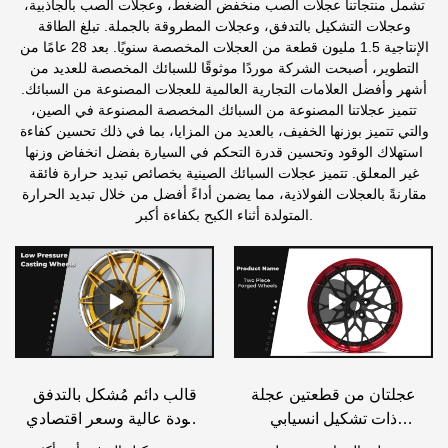
تشمل منتجاتنا عجلات الصب منخفض الضغط، وعجلات الصب بالجاذبية،
وعجلات التشكيل بالتدفق، وعجلات المطروقة بالجملة. تبلغ الطاقة
الإنتاجية 1.5 مليون قطعة من العجلات المخصصة سنويًا. بعد 28 عامًا من
التطوير، أصبحت الشركة موردًا موثوقًا للسبائك المخصصة للعديد من
أشهر وأفضل العلامات التجارية العالمية للعجلات المصنوعة من السبائك.
تتميز عجلاتنا المصنوعة من السبائك المخصصة المصنوعة في الصين،
والتي تتميز بوزنها الخفيف، بالعديد من المزايا، بما في ذلك تحسين كفاءة
استهلاك الوقود وتحسين قدرة التحكم في السيارة بفضل انخفاض وزنها
غير المعلق. تتميز عجلات السبائك الصينية بخصائص تبديد حرارة فائقة
مقارنةً بالعجلات الفولاذية، مما يضمن أداءً أفضل من خلال تبديد الحرارة
المتولدة أثناء الكبح بكفاءة أكبر.
عجلتان من قطعتين عجلة
قالب دائم مُشكل بالتدفق
ذات تشكيل انسيابي
بجودة عالية وسعر اقتصادي
P6005-2
- تعديل محور العجلة