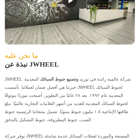
ما نحن عليه
نبذة عن JWHEEL
شركة عالمية رائدة في توريد
وتصنيع جنوط
السبائك
المعدنية.
JWHEEL
خبرتنا هي أفضل ضمان لعملائنا.
تأسست JWHEEL لجنوط السبائك
المعدنية عام ١٩٩٢. بعد ٢٨ عامًا من التطوير، أصبحت موردًا موثوقًا
لجنوط السبائك المعدنية للعديد من أشهر العلامات التجارية عالميًا. تبلغ
طاقتها الإنتاجية ١.٥ مليون جنوط سنويًا. تشمل منتجاتنا الرئيسية جنوط
الصب، جنوط المطروقة، جنوط التشكيل بالتدفق.
توفر شركة JWHEEL​​​​​​​​​ المصنعة والموردة لعجلات السبائك خدمة شاملة