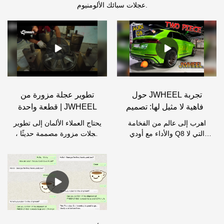
عجلات سبائك الألومنيوم.
حول JWHEEL تجربة
تطوير عجلة مزورة من
رفاهية لا مثيل لها: تصميم
قطعة واحدة | JWHEEL
Audi Q8 المذهل المكون
اهرب إلى عالم من الفخامة
يحتاج العملاء الألمان إلى تطوير
من قطعتين! دليل
والأداء مع أودي Q8 التي لا
عجلات مزورة مصممة حديثًا ،
المستخدم | JWHEEL
مثيل لها! انغمس في جاذبية
ومعتمدة من اختبار TUV ،
تصميمها المذهل المكون من
وتتوافق مع معايير السلامة ،
قطعتين ، وهو شهادة على
وتباع المنتجات ذات تصميم
الحرفية الاستثنائية. انغمس في
الأزياء في ألمانيا. يتضمن
رفاهية لا مثيل لها وأنت تشرع
المشروع عمليات التصميم
في كل مغامرة ، بلا طريق غير
والإنتاج والاختبار والتغليف وما
مروض. اكتشف مثال الأناقة
إلى ذلك. يتمتع فريق JWHEEL
والقوة مع Audi Q ، # AudiQ8
بخبرة وفيرة ومتخصص في