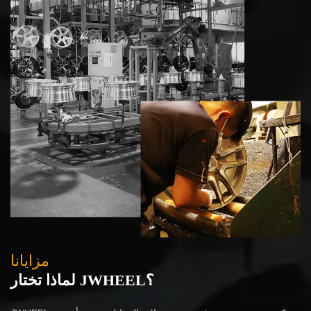
مزايانا
لماذا تختار JWHEEL؟