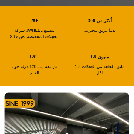
أكثر من 300
28+
لدينا فريق محترف
شركة JWHEEL لتصنيع
العجلات المخصصة بخبرة 28
عامًا
1.5 مليون
120+
1.5 مليون قطعة من العجلات
تم بيعه إلى 120 دولة حول
لكل
العالم