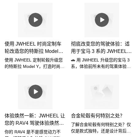
级跑车时尚而强大的设计将让您
(Nissan Sentra) 燃油效率提升
惊叹不已 准备好在路上引人注目
10%！不仅驾驶更顺畅，还能节
并发表声明 兰博基尼 Huracan
省油费。立即将您的轩逸
超级跑车 UnleashYourPassion
(Sentra) 打造成时尚节能的座
驾。别只是开车——要更智能地
驾驶。#JWHEEL #燃油效率 #日
产轩逸 #智能驾驶
使用 JWHEEL 时尚定制车
彻底改变您的驾驶体验：适
轮改造您的特斯拉 Model
用于宝马 3 系的 JWHEEL -
Y！
更轻、更安全、更好！
使用 JWHEEL 定制轮毂升级您
🚗 用 JWHEEL 升级您的宝马 3
的特斯拉 Model Y，打造时尚新
系，体验前所未有的驾乘体验！
外观！这些时尚轮毂将让您的爱
这些轮毂更轻、更安全、更出
车更上一层楼，让您在路上脱颖
色，彻底革新您的驾驶体验。告
而出。让您的座驾焕然一新，无
别沉闷的旅程，开启奢华之旅。
论走到哪里都能引人注目。
别再将就——JWHEEL 助您提升
#TeslaModelY #CustomWheels
驾乘体验！#宝马 3 系
#JWHEELs #UpgradeYourRide
#JWHEELs #奢华驾驶 #升级您
的驾乘体验 🌟🔥
体验焕然一新：JWHEEL 让
合金轮毂有何特别之处？
您的 RAV4 驾驶体验焕然一
了解合金轮毂有何特别之处？仅
新！#升级您的驾驶体验
仅是款式独特，还是设计背后有
你的 RAV4 是不是感觉动力不