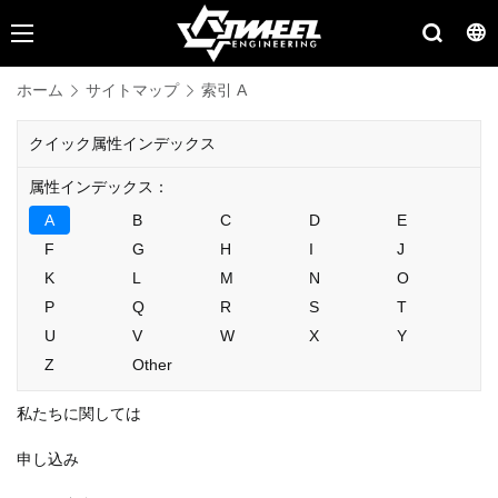
ホーム
サイトマップ
索引 A
クイック属性インデックス
属性インデックス：
A
B
C
D
E
F
G
H
I
J
K
L
M
N
O
P
Q
R
S
T
U
V
W
X
Y
Z
Other
私たちに関しては
申し込み