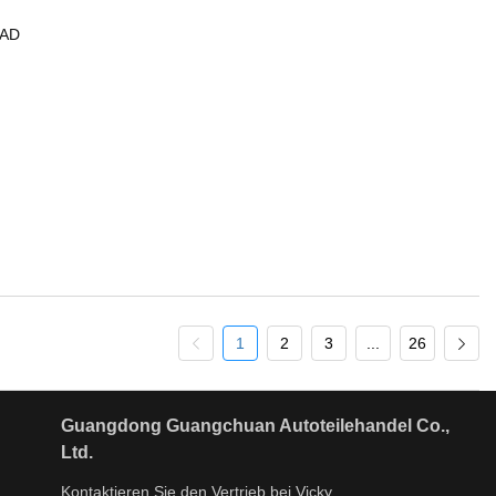
RAD
1
2
3
...
26
Guangdong Guangchuan Autoteilehandel Co.,
Ltd.
Kontaktieren Sie den Vertrieb bei Vicky