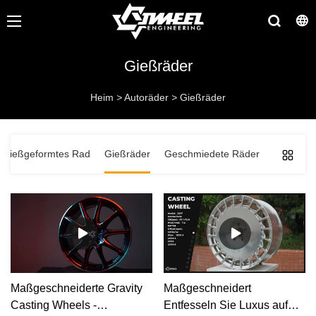
Gießräder
Heim
>
Autoräder
>
Gießräder
Fließgeformtes Rad
Gießräder
Geschmiedete Räder
Maßgeschneiderte Gravity
Maßgeschneidert
Casting Wheels -
Entfesseln Sie Luxus auf