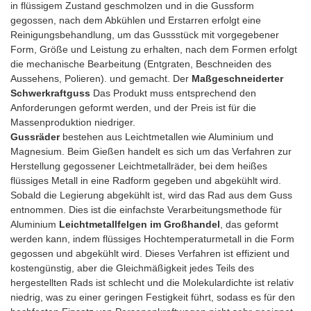
in flüssigem Zustand geschmolzen und in die Gussform
Buchen Sie noch heute Ihren
halten Sie sich gleichzeitig an
Sortiment an stilvollen Designs
gegossen, nach dem Abkühlen und Erstarren erfolgt eine
Offroad-Ausflug bei Top
Ihr Budget. Machen Sie sich
finden Sie das perfekte Set, um
Reinigungsbehandlung, um das Gussstück mit vorgegebener
Offroad Factory! 🚗💨
bereit, mit diesen eleganten,
die Leistung Ihres Viano zu
Form, Größe und Leistung zu erhalten, nach dem Formen erfolgt
#OffroadingAdventures
erschwinglichen Rädern alle
steigern und für Aufsehen zu
die mechanische Bearbeitung (Entgraten, Beschneiden des
#ExploreTheUnknown
Blicke auf sich zu ziehen.
sorgen! 😍 Geben Sie sich nicht
Aussehens, Polieren). und gemacht. Der
Maßgeschneiderter
#UnleashYourInnerAdventurer
Schnappen Sie sie sich jetzt
mit weniger zufrieden, sondern
Schwerkraftguss
Das Produkt muss entsprechend den
und erleben Sie das ultimative
entscheiden Sie sich für
Anforderungen geformt werden, und der Preis ist für die
Fahrerlebnis! 💥🚗
Exzellenz! ✨ Kontaktieren Sie
Massenproduktion niedriger.
#UpgradeYourRide
uns noch heute und sichern Sie
Gussräder
bestehen aus Leichtmetallen wie Aluminium und
#AffordableStyle #J276Wheels
sich das außergewöhnliche
Magnesium. Beim Gießen handelt es sich um das Verfahren zur
Fahrerlebnis, das Sie
Herstellung gegossener Leichtmetallräder, bei dem heißes
verdienen. 🔥
flüssiges Metall in eine Radform gegeben und abgekühlt wird.
#MercedesBenzVianoWheels
Sobald die Legierung abgekühlt ist, wird das Rad aus dem Guss
#QualitySuppliers
entnommen. Dies ist die einfachste Verarbeitungsmethode für
#UpgradeYourRide
Aluminium
Leichtmetallfelgen im Großhandel
, das geformt
werden kann, indem flüssiges Hochtemperaturmetall in die Form
gegossen und abgekühlt wird. Dieses Verfahren ist effizient und
kostengünstig, aber die Gleichmäßigkeit jedes Teils des
hergestellten Rads ist schlecht und die Molekulardichte ist relativ
niedrig, was zu einer geringen Festigkeit führt, sodass es für den