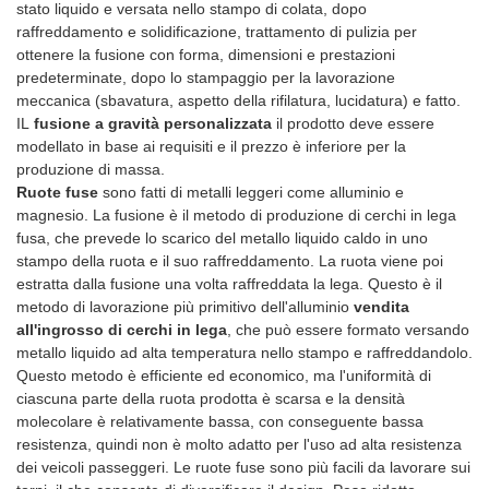
metallica. Quello che ottieni è
stato liquido e versata nello stampo di colata, dopo
Toyota, Hyundai, Kia, Mazda,
Abbraccia la rivoluzione oggi e
delle prestazioni! 🔥🚀
un metallo di qualità molto
raffreddamento e solidificazione, trattamento di pulizia per
Nissan
intraprendi un viaggio epico di
#JWHEEL
pulito.
ottenere la fusione con forma, dimensioni e prestazioni
potenza e velocità! 💥
#RevolutionizeYourRide
predeterminate, dopo lo stampaggio per la lavorazione
#RevolutionizeYourRide
#PerformanceUpgrade
meccanica (sbavatura, aspetto della rifilatura, lucidatura) e fatto.
#UpgradeYourWheels
IL
fusione a gravità personalizzata
il prodotto deve essere
modellato in base ai requisiti e il prezzo è inferiore per la
produzione di massa.
Ruote fuse
sono fatti di metalli leggeri come alluminio e
magnesio. La fusione è il metodo di produzione di cerchi in lega
fusa, che prevede lo scarico del metallo liquido caldo in uno
stampo della ruota e il suo raffreddamento. La ruota viene poi
estratta dalla fusione una volta raffreddata la lega. Questo è il
metodo di lavorazione più primitivo dell'alluminio
vendita
all'ingrosso di cerchi in lega
, che può essere formato versando
metallo liquido ad alta temperatura nello stampo e raffreddandolo.
Questo metodo è efficiente ed economico, ma l'uniformità di
ciascuna parte della ruota prodotta è scarsa e la densità
molecolare è relativamente bassa, con conseguente bassa
resistenza, quindi non è molto adatto per l'uso ad alta resistenza
dei veicoli passeggeri. Le ruote fuse sono più facili da lavorare sui