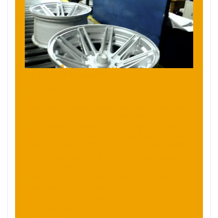
6 الكشف بالأشعة
السينية
بغض النظر عن نوع طريقة التصنيع المطبقة، لا يمكننا تجنب
العيوب التي قد تنشأ أثناء عملية الإنتاج بشكل كامل. سوف
تكتشف شركة JWHEEL أي محاور غير مؤهلة عن طريق
الكشف بالأشعة السينية ثم تقوم بإعادة الصياغة. سيتم نقل
المحاور الجيدة بنسبة 100% فقط إلى عملية الإنتاج التالية.
العجلة، باعتبارها جزءًا من الحركة عالية السرعة ودعم
الوزن في السيارة، لها علاقة حيوية بأداء السلامة للمركبة
بأكملها وسلامة السائقين والركاب. لذلك تعلق Jwheel
أهمية كبيرة على جودة المحور.
هناك سلسلة من الأسباب التي قد تسبب عيوب عجلة
الصب. مثل عدم وجود رقابة صارمة بما فيه الكفاية على
المواد الخام، وعملية الإنتاج غير المعقولة، وتصميم هيكل