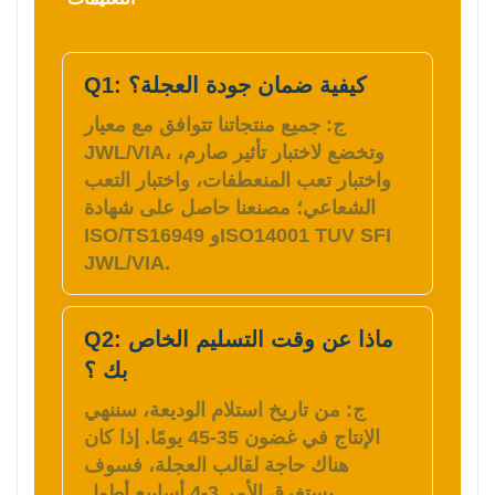
Q1: كيفية ضمان جودة العجلة؟
ج: جميع منتجاتنا تتوافق مع معيار
JWL/VIA، وتخضع لاختبار تأثير صارم،
واختبار تعب المنعطفات، واختبار التعب
الشعاعي؛ مصنعنا حاصل على شهادة
ISO/TS16949 وISO14001 TUV SFI
JWL/VIA.
Q2: ماذا عن وقت التسليم الخاص
بك ؟
ج: من تاريخ استلام الوديعة، سننهي
الإنتاج في غضون 35-45 يومًا. إذا كان
هناك حاجة لقالب العجلة، فسوف
يستغرق الأمر 3-4 أسابيع أطول.