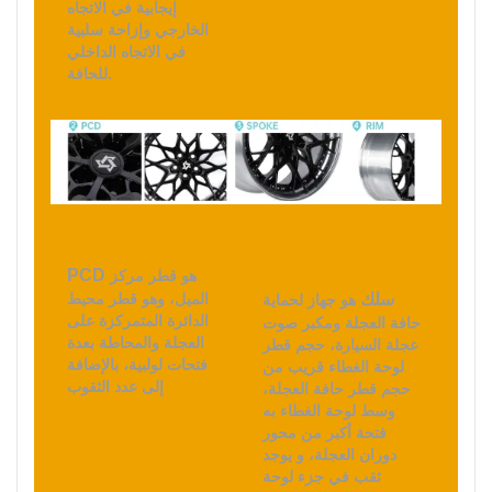
إيجابية في الاتجاه
الخارجي وإزاحة سلبية
في الاتجاه الداخلي
للحافة.
PCD
هو قطر مركز
سلك
الميل، وهو قطر محيط
هو جهاز لحماية
الدائرة المتمركزة على
حافة العجلة ومكبر صوت
العجلة والمحاطة بعدة
عجلة السيارة، حجم قطر
فتحات لولبية، بالإضافة
لوحة الغطاء قريب من
إلى عدد الثقوب
حجم قطر حافة العجلة،
وسط لوحة الغطاء به
فتحة أكبر من محور
دوران العجلة، و يوجد
ثقب في جزء لوحة