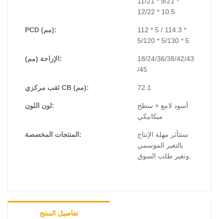
قمنا بتشكيل نظام اختبار كامل بدءًا من فحص المواد
11/21 * 9/21 *
الخام الواردة وحتى فحص المنتجات النهائية في المصنع،
12/22 * 10.5
وتتراوح قدرات الاختبار لدينا من المواد والأداء إلى اختبار
112 * 5 / 114.3 *
PCD (مم):
الأبعاد والتأثير والتعب، ومن ثم إلى اختبار أداء الطلاء
5/120 * 5/130 * 5
للعجلات النهائية.
18/24/36/38/42/43
الإزاحة (مم):
/45
72.1
ثقب مركزي CB (مم):
أسود لامع + سطح
لون اللون:
ميكانيكي
ستتأثر مهلة الإنتاج
المنتجات المخصصة:
بالتغير الموسمي
وتغير طلب السوق.
تفاصيل المنتج