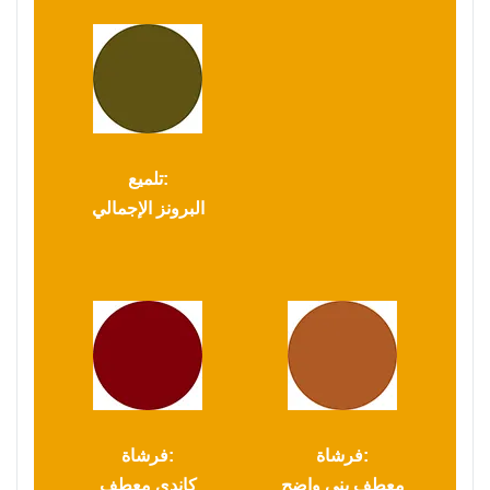
تلميع:
البرونز الإجمالي
فرشاة:
فرشاة:
معطف بني واضح
كاندي معطف