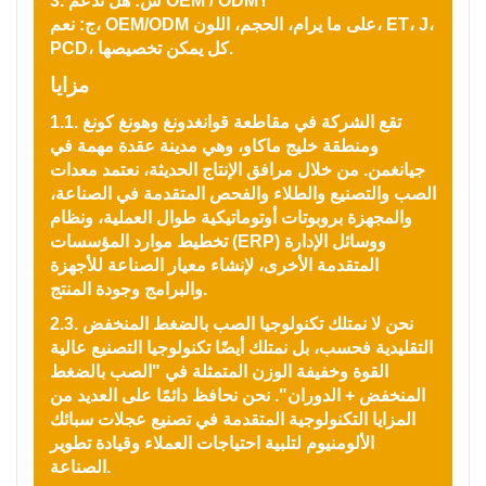
3. س: هل تدعم OEM / ODM؟
ج: نعم، OEM/ODM على ما يرام، الحجم، اللون، ET، J،
PCD، كل يمكن تخصيصها.
مزايا
1.1. تقع الشركة في مقاطعة قوانغدونغ وهونغ كونغ
ومنطقة خليج ماكاو، وهي مدينة عقدة مهمة في
جيانغمن. من خلال مرافق الإنتاج الحديثة، نعتمد معدات
الصب والتصنيع والطلاء والفحص المتقدمة في الصناعة،
والمجهزة بروبوتات أوتوماتيكية طوال العملية، ونظام
تخطيط موارد المؤسسات (ERP) ووسائل الإدارة
المتقدمة الأخرى، لإنشاء معيار الصناعة للأجهزة
والبرامج وجودة المنتج.
2.3. نحن لا نمتلك تكنولوجيا الصب بالضغط المنخفض
التقليدية فحسب، بل نمتلك أيضًا تكنولوجيا التصنيع عالية
القوة وخفيفة الوزن المتمثلة في "الصب بالضغط
المنخفض + الدوران". نحن نحافظ دائمًا على العديد من
المزايا التكنولوجية المتقدمة في تصنيع عجلات سبائك
الألومنيوم لتلبية احتياجات العملاء وقيادة تطوير
الصناعة.