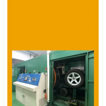
العجلة في الاختبار من 500 كجم إلى 720 كجم حسب
معلمات العجلة، ولا يقل عدد الدورات عن 100000 دورة
وفقًا لمعايير الصناعة. لظهور أي من الظواهر الثلاث التالية،
سيتم تحديد الاختبار فاشل. (1) لا يمكن للعجلة الاستمرار
في تحمل العبء (2) ظهور شقوق جديدة مرئية في أي
جزء من العجلة (3) قبل الوصول إلى العدد المطلوب من
الدورات، تجاوزت إزاحة نقطة التحميل 10% من التحميل
الأولي.