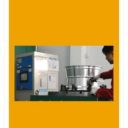
القالب غير المعقول، وما إلى ذلك. تشمل عيوب الصب
الفقاعات، والمسام، والادراج، والرخاوة، وما إلى ذلك. وبما
أن العيوب الداخلية لا يمكن تحديدها بالعين المجردة، تصبح
الأشعة السينية وسيلة جيدة للكشف عن الجودة الداخلية
للعجلة.
7 اختبار الانحناء
اختبار الانحناء هو تحديد صلابة الحافة وتحدثها من خلال
محاكاة الضغط الواقع على العجلة عندما تهتز السيارة.
تخضع العجلة بأكملها لقوة الانحناء الدورانية. يتراوح حمل