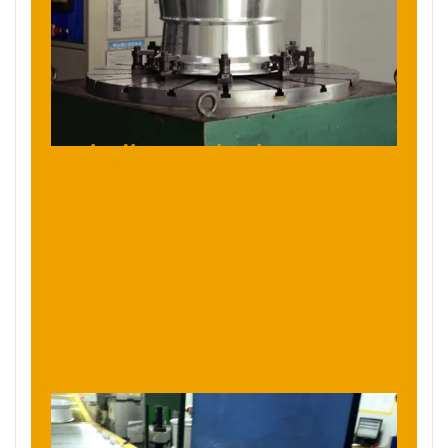
5 اختبار ضيق الهواء
اختبار ضيق المياه - طريقة كشف تسربات الفقاعات. مبدأ
الكشف الخاص به هو إغلاق الجانب الداخلي والخارجي
لعجلة سبائك الألومنيوم بقرص الختم من خلال القوة
الخارجية، ثم غمر العجلة وقرص الختم في الماء، حيث يتم
إغلاق عجلة سبائك الألومنيوم، ويتم ضغط جزء من الغاز،
مما يؤدي إلى زيادة ضغط التجويف الداخلي للعجلة. إذا
كانت حافة العجلة بها فتحة تسرب، فسوف يتسرب الغاز
المضغوط من فتحة التسرب ويشكل فقاعات في الماء.