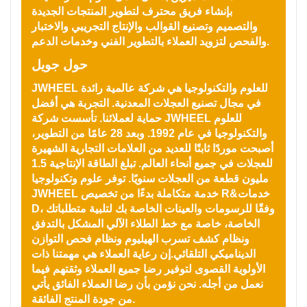
بإنشاء فريق محترف لتطوير المنتجات الجديدة
والتصميم وتصنيع القوالب والإنتاج التجريبي والاختبار
والفحص لتزويد العملاء بالتطوير الفني وخدمات الدعم.
حول جويل
JWHEEL للعلوم والتكنولوجيا هي شركة عالمية رائدة
في مجال تصنيع العجلات المعدنية. التجربة هي أفضل
حماية لعملائنا. تأسست شركة JWHEEL للعلوم
والتكنولوجيا في عام 1992. وبعد 28 عامًا من التطوير،
أصبحت موردًا ثابتًا للعديد من العلامات التجارية الشهيرة
للعجلات في جميع أنحاء العالم. تبلغ الطاقة الإنتاجية 1.5
مليون قطعة من العجلات سنويًا. توفر علوم وتكنولوجيا
JWHEEL خدمة متكاملة بدءًا من تخصيص R&خدمات
D، وفقًا للرسومات والعينات الخاصة بك لتلبية متطلباتك
الخاصة، خاصة مع خط الطلاء الآلي المشكل بالتدفق
ونظام كشف تسرب الهيليوم ونظام فحص التوازن
الديناميكي التلقائي.إن رعاية العملاء هي مهمتنا ذات
الأولوية القصوى لتوفير رضا جميع العملاء وثقتهم فيما
نعمل من أجله. نحن نؤمن بأن رضا العملاء الفائق يأتي
من جودة المنتج الفائقة.