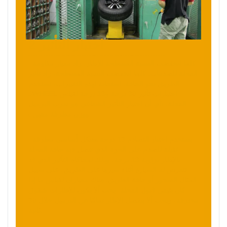
2 اختبار التأثير
كلما انخفضت النسبة المسطحة للإطار، زاد معيار مقاومة
العجلة للصدمات. كلما انخفضت النسبة المسطحة، زاد تأثير
الطريق نحو الحافة. استجابة لهذه التغييرات، تستخدم
JWHEEL اختبارات تأثير 30 درجة و13 درجة لقياس
العجلة. (أي أن اختبار التأثير الشعاعي هو ضرب البرميل
بوزن مطرقة معين ).
يستخدم اختبار التصادم 13 درجة بشكل أساسي مطرقة
ثقيلة للصدم على الجزء الذي تتصل فيه حافة العجلة
بالإطار بزاوية 13 درجة، وذلك لمحاكاة التأثير الذي قد
تتعرض له السيارة أثناء سيرها على الطريق، على سبيل
المثال الصخور أو حافة الطريق. هناك معياران لقياس ما إذا
كان ينبغي قبول العجلة: يجب ألا يكون للإطارات شقوق
مخترقة، ويجب ألا ينفصل الإطار تمامًا عن البرميل خلال 30
ثانية.