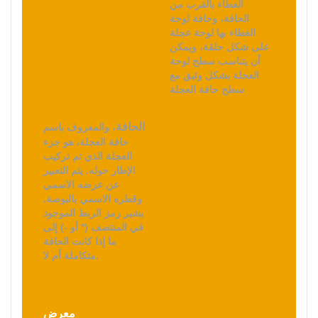
الغطاء بالقرب من
الحافة، وحافة لوحة
الغطاء بها لوحة عجلة
على شكل حلقة، ويمكن
أن يتناسب سطح لوحة
العجلة بشكل وثيق مع
سطح حافة العجلة
الحافة
، والمعروف باسم
حافة العجلة، هو جزء
العجلة الذي تم تركيب
الإطار حوله. يتم التعبير
عن عرضه الاسمي
وقطره الاسمي بالبوصة.
يشير رمز الربط الموجود
في المنتصف (* أو -) إلى
تسوق للأعمال
تسوق للأعمال
ما إذا كانت الحافة
تسوق من أجل الاستخدام
66 قسيمة متاحة
متكاملة أم لا.
66 كوبونات متاحة
66 كوبونات متاحة
معرض