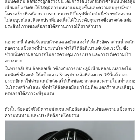
แบบดั้งเดิม ล้อฟอร์จถูกสร้างขึ้นโดยการใช้แรงกดมหาศาลบนแท่งอลูมิ
เนียมแข็ง บังคับให้วัสดุมีความหนาแน่นสูงขึ้นและความสมบูรณ์ของ
โครงสร้างที่เหนือกว่า กระบวนการตีขึ้นรูปที่เข้มข้นนี้ช่วยขจัดความ
ไม่สมบูรณ์และสิ่งสกปรกที่มองเห็นได้ในระดับจุลภาคซึ่งอาจส่งผลต่อ
ประสิทธิภาพของล้อภายใต้สถานการณ์ที่ยากลำบาก
นอกจากนี้ ล้อฟอร์จแบบกำหนดเองยังแสดงให้เห็นถึงอัตราส่วนน้ำหนัก
ต่อความแข็งแรงที่น่าประทับใจ ทำให้ได้ล้อที่เบาแต่แข็งแรงขึ้น ซึ่ง
ช่วยเพิ่มความสามารถในการควบคุม การเบรก และการเร่งความเร็ว
อย่างมาก
ในทางกลับกัน ล้อหล่อเกี่ยวข้องกับการเทอะลูมิเนียมหลอมเหลวลงใน
แม่พิมพ์ ซึ่งจะทำให้แข็งและสร้างรูปร่างล้อที่ต้องการ วิธีนี้แม้ว่าจะ
ประหยัดค่าใช้จ่าย แต่มักส่งผลให้เกิดช่องอากาศและความไม่สม่ำเสมอ
ในโครงสร้างโลหะ ซึ่งทำให้ล้อหล่อมีแนวโน้มที่จะแตกร้าวและเสียรูป
ทรงภายใต้สภาวะที่รุนแรง
ดังนั้น ล้อฟอร์จจึงมีความชัดเจนเหนือล้อหล่อในแง่ของความแข็งแกร่ง
ความทนทาน และประสิทธิภาพโดยรวม