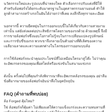
นวัตกรรมใหม่และรูปแบบที่น่าหลงใหล ตัวเลือกการปรับแต่งที่มีให้
สำหรับล้อฟอร์จได้ยกระดับมาตรฐานในอุตสาหกรรมยานยนต์ ทำให้
ลูกค้าสามารถสร้างรถในฝันได้ง่ายกว่าที่เคย ลงลึกถึงทุกรายละเอียด
นอกจากนี้ ความยืดหยุ่นในการออกแบบนี้ไม่ได้เกี่ยวกับความสวยงาม
เท่านั้น แต่ยังส่งผลต่อประสิทธิภาพโดยรวมของรถด้วย ด้วยเหตุนี้ จึงมี
การขายล้อฟอร์จซึ่งมอบโอกาสไม่รู้จบในการเปลี่ยนแปลงรูปลักษณ์
และการขับขี่ของรถ พวกเขาจึงกลายเป็นตัวอย่างที่ดีเลิศของความ
เฉลียวฉลาดและความแตกต่างในโลกของการออกแบบล้อ
การใช้ล้อฟอร์จจะนำคุณประโยชน์ที่ไม่เหมือนใครมาสู่โต๊ะ ไม่ว่าคุณ
จะอัพเกรดรถของคุณเพื่อสไตล์หรือแข่งขันในสนามแข่งรถ
ดังนั้น ครั้งต่อไปที่คุณกำลังพิจารณาที่จะอัพเกรดล้อรถของคุณ อย่าลืม
ข้อดีมากมายของล้อฟอร์จอันน่าทึ่งในยุคปัจจุบัน
FAQ (คำถามที่พบบ่อย)
ล้อ Forged คุ้มไหม?
ใช่ ล้อฟอร์จก็คุ้มค่า ไม่เพียงแต่ให้ความแข็งแกร่งและความทนทานที่