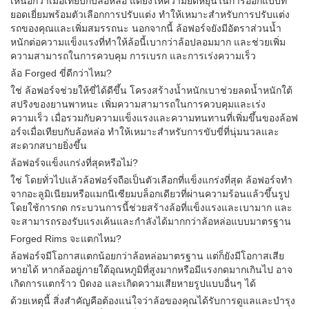
เหนือกว่าเมื่อเทียบกับล้อหล่อ แต่ยังให้ความยืดหยุ่นในการออกแบบที่
ยอดเยี่ยมพร้อมตัวเลือกการปรับแต่ง ทำให้เหมาะสำหรับการปรับแต่ง
รถของคุณและเพิ่มสมรรถนะ นอกจากนี้ ล้อฟอร์จยังมีอัตราส่วนน้ำ
หนักต่อความแข็งแรงที่ทำให้ล้อนี้เบากว่าล้อปลอมมาก และช่วยเพิ่ม
ความสามารถในการควบคุม การเบรก และการเร่งความเร็ว
ล้อ Forged ขี่ดีกว่าไหม?
ใช่ ล้อฟอร์จช่วยให้ขี่ได้ดีขึ้น โครงสร้างน้ำหนักเบาช่วยลดน้ำหนักใต้
สปริงของยานพาหนะ เพิ่มความสามารถในการควบคุมและเร่ง
ความเร็ว เมื่อรวมกับความแข็งแรงและความทนทานที่เพิ่มขึ้นของล้อฟ
อร์จเมื่อเทียบกับล้อหล่อ ทำให้เหมาะสำหรับการขับขี่ที่นุ่มนวลและ
สะดวกสบายยิ่งขึ้น
ล้อฟอร์จแข็งแกร่งที่สุดหรือไม่?
ใช่ โดยทั่วไปแล้วล้อฟอร์จถือเป็นตัวเลือกที่แข็งแกร่งที่สุด ล้อฟอร์จทำ
จากอะลูมิเนียมหรือแมกนีเซียมบล็อกเดียวที่ผ่านความร้อนแล้วขึ้นรูป
โดยใช้การกด กระบวนการนี้ช่วยสร้างล้อที่แข็งแรงและเบามาก และ
จะสามารถรองรับแรงเค้นและกำลังได้มากกว่าล้อหล่อแบบมาตรฐาน
Forged Rims จะแตกไหม?
ล้อฟอร์จมีโอกาสแตกน้อยกว่าล้อหล่อมาตรฐาน แต่ก็ยังมีโอกาสเสีย
หายได้ หากล้ออยู่ภายใต้อุณหภูมิที่สูงมากหรือมีแรงกดมากเกินไป อาจ
เกิดการแตกร้าว บิดงอ และเกิดความเสียหายรูปแบบอื่นๆ ได้
ด้วยเหตุนี้ สิ่งสำคัญคือต้องแน่ใจว่าล้อของคุณได้รับการดูแลและบำรุง