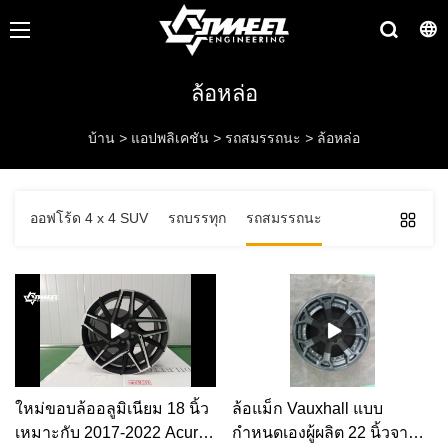
ล้อหล่อ
บ้าน
>
แอปพลิเคชัน
>
รถสมรรถนะ
>
ล้อหล่อ
ออฟโร้ด 4 x 4 SUV
รถบรรทุก
รถสมรรถนะ
ใหม่ขอบล้ออลูมิเนียม 18 นิ้ว
ล้อแม็ก Vauxhall แบบ
เหมาะกับ 2017-2022 Acura |
กำหนดเองผู้ผลิต 22 นิ้วจาก