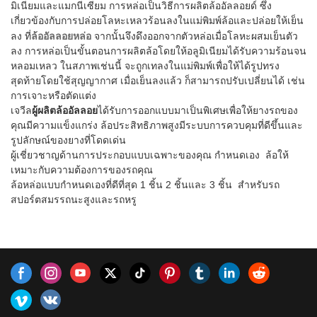
มิเนียมและแมกนีเซียม การหล่อเป็นวิธีการผลิตล้ออัลลอยด์ ซึ่ง
แรงสูง น้ำหนักเบา ทนต่อการ
ผ่านมาและต่อเนื่อง ปรับปรุงพวก
เกี่ยวข้องกับการปล่อยโลหะเหลวร้อนลงในแม่พิมพ์ล้อและปล่อยให้เย็น
กัดกร่อนได้ดี ขนาดถูกต้อง ซี่ล้อ
เขา ข้อมูลจำเพาะของ Rims19''
ล้ออัลลอยหล่อ
ลง ที่
จากนั้นจึงดึงออกจากตัวหล่อเมื่อโลหะผสมเย็นตัว
จะเรียบง่ายและละเอียดกว่า4) ล้อ
สำหรับ MERCEDES MAYBACH
ลง การหล่อเป็นขั้นตอนการผลิตล้อโดยให้อลูมิเนียมได้รับความร้อนจน
ฟอร์จมีน้ำหนักเบากว่าการหล่อ
สามารถปรับแต่งได้ตามความ
หลอมเหลว ในสภาพเช่นนี้ จะถูกเทลงในแม่พิมพ์เพื่อให้ได้รูปทรง
ต้องการของคุณ
สุดท้ายโดยใช้สุญญากาศ เมื่อเย็นลงแล้ว ก็สามารถปรับเปลี่ยนได้ เช่น
การเจาะหรือตัดแต่ง
เจวีล
ผู้ผลิตล้ออัลลอย
ได้รับการออกแบบมาเป็นพิเศษเพื่อให้ยางรถของ
คุณมีความแข็งแกร่ง ล้อประสิทธิภาพสูงมีระบบการควบคุมที่ดีขึ้นและ
รูปลักษณ์ของยางที่โดดเด่น
ผู้เชี่ยวชาญด้านการประกอบแบบเฉพาะของคุณ กำหนดเอง ล้อให้
เหมาะกับความต้องการของรถคุณ
ล้อหล่อแบบกำหนดเองที่ดีที่สุด 1 ชิ้น 2 ชิ้นและ 3 ชิ้น สำหรับรถ
สปอร์ตสมรรถนะสูงและรถหรู