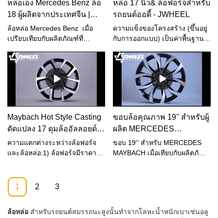
หล่อเอง Mercedes Benz ล้อ
หล่อ 17 นิ้ว& ล้อฟอร์จสำหรับ
เล็กน้อย แรงดันต่ำเป็นกระบวน
องศาความทนทานในแนวรัศมี
18 ผู้ผลิตจากประเทศจีน |
รถยนต์ออดี้ - JWHEEL
การทั่วไปที่ได้รับการอนุมัติ
ทดสอบประสิทธิภาพที่เชื่อถือได้
JWHEEL
สำหรับล้ออะลูมิเนียมที่จำหน่าย
คุณภาพดีเยี่ยม;.รูปร่างคล้ายกับ
ล้อหล่อ Mercedes Benz เมื่อ
ความแข็งของโครงสร้าง (ขึ้นอยู่
ให้กับ O.E.M. ตลาด. ล้อหล่อแรง
การออกแบบความกว้างสองเท่า
เปรียบเทียบกับผลิตภัณฑ์ที่
กับการออกแบบ) เป็นค่าพื้นฐานที่
ดันต่ำมอบความคุ้มค่าสำหรับหลัง
ห้ากลุ่มของส่วนเท่า ๆ กัน มีร่อง
คล้ายคลึงกันในตลาด มันมีข้อได้
ต้องพิจารณาเมื่อออกแบบล้อ
การขายเช่นกัน
เล็ก ๆ แยกด้านหน้าเพื่อเพิ่มผลก
เปรียบที่โดดเด่นในด้าน
อะลูมิเนียม เพื่อให้ได้พฤติกรรม
ระทบของการแยกออกเป็นสอง
ประสิทธิภาพ คุณภาพ รูปลักษณ์
ของรถอย่างน้อยที่สุดเช่นเดียวกับ
ส่วน และปลายความกว้างกลวง
ฯลฯ ที่ไม่มีใครเทียบได้ และมีชื่อ
ล้อเหล็กที่เทียบเท่ากัน อย่างไร
ออกเพื่อแสดงผลของน้ำหนักเบา
เสียงที่ดีในตลาด JWHEEL สรุป
ก็ตาม ความแข็งของวัสดุ (โมดู
รูปทรงเรียบง่ายและใจกว้าง
ข้อบกพร่องของผลิตภัณฑ์ที่ผ่าน
ลัสของ Young) นั้นน้อยมากขึ้น
มา และปรับปรุงอย่างต่อเนื่อง .
อยู่กับโลหะผสมและอุณหภูมิ
Maybach Hot Style Casting
ขอบล้อคุณภาพ 19'' สำหรับผู้
ข้อมูลจำเพาะของ Cast
ดัดแปลง 17 ดุมล้ออัลลอยด์
ผลิต MERCEDES
Mercedes Benz Wheels
ขอบล้อ -JWHEEL
MAYBACH | JWHEEL
สามารถปรับแต่งได้ตามความ
ความแตกต่างระหว่างล้อฟอร์จ
ขอบ 19'' สำหรับ MERCEDES
ต้องการของคุณ
และล้อหล่อ:1) ล้อฟอร์จมีราคา
MAYBACH เมื่อเทียบกับผลิตภัณฑ์
แพงกว่าการหล่อเพราะมีหลายขั้น
ที่คล้ายคลึงกันในท้องตลาด มีข้อ
ตอนในการประมวลผล2) ล้อหล่อ
ได้เปรียบที่โดดเด่นในด้าน
มีคุณสมบัติในการเติมที่ดี มีการ
ประสิทธิภาพ คุณภาพ รูปลักษณ์
1
2
3
หดตัวจากการหล่อน้อยกว่าและมี
ฯลฯ อย่างหาที่เปรียบไม่ได้ และ
ความหนาแน่นสูง3) ล้อฟอร์จมี
มีชื่อเสียงที่ดีในตลาด JWHEEL
ล้อหล่อ
สำหรับรถยนต์สมรรถนะสูงนั้นทำจากโลหะน้ำหนักเบาเช่นอลู
คุณสมบัติเชิงกลที่ดี มีความแข็ง
สรุปข้อบกพร่องของผลิตภัณฑ์ที่