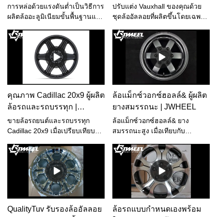
JWHEEL
ประเทศจีน | JWHEEL
การหล่อด้วยแรงดันต่ำเป็นวิธีการ
ปรับแต่ง Vauxhall ของคุณด้วย
ผลิตล้ออะลูมิเนียมขั้นพื้นฐานและ
ชุดล้ออัลลอยที่ผลิตขึ้นโดยเฉพาะ
ประหยัดที่สุด การหล่อด้วยแรงดัน
เพื่อให้เข้ากับรถของคุณ เรียกดู
ต่ำคือการหล่อของเหลวอลูมิเนียม
จากการเลือกพิเศษของเราวันนี้
โลหะ A356 ที่หลอมเหลวในแม่
พิมพ์เพื่อสร้างและแข็งตัว และใช้
การระบายความร้อนด้วยน้ำเพื่อ
ดำเนินการกับแม่พิมพ์ ซึ่งเอื้อต่อ
ผลิตภัณฑ์โดยไม่มีรูพรุนภายใน
คุณภาพ Cadillac 20x9 ผู้ผลิต
ล้อแม็กซ์วอกซ์ฮอลล์& ผู้ผลิต
และการหดตัวและความหนาแน่น
ล้อรถและรถบรรทุก |
ยางสมรรถนะ | JWHEEL
สม่ำเสมอและมีความแข็งแรงสูง
JWHEEL
ผลิตภัณฑ์นี้ผ่านการทดสอบความ
ขายล้อรถยนต์และรถบรรทุก
ล้อแม็กซ์วอกซ์ฮอลล์& ยาง
ทนทานขณะดัดงอ SAEJ2530
Cadillac 20x9 เมื่อเปรียบเทียบกับ
สมรรถนะสูง เมื่อเทียบกับ
DOT-T ของสหรัฐอเมริกา การ
ผลิตภัณฑ์ที่คล้ายคลึงกันในตลาด
ผลิตภัณฑ์ที่คล้ายคลึงกันในท้อง
ทดสอบแรงกระแทก 13 องศา
มีข้อได้เปรียบที่โดดเด่นในด้าน
ตลาด มีข้อได้เปรียบที่โดดเด่นใน
การทดสอบความทนทานในแนว
ประสิทธิภาพ คุณภาพ รูปลักษณ์
ด้านประสิทธิภาพ คุณภาพ รูป
รัศมี รูปร่างถูกนำเสนอในสองชั้น
ฯลฯ ที่หาที่เปรียบไม่ได้ และมีชื่อ
ลักษณ์ ฯลฯ ที่ไม่มีใครเทียบได้
ซ้อนเซ กับรถด้านหน้าสดใส สอง
เสียงที่ดีในตลาด JWHEEL สรุป
และมีชื่อเสียงที่ดีในตลาด
สีชัดเจน แสดงความลึกของชั้น
ข้อบกพร่องของผลิตภัณฑ์ในอดีต
JWHEEL สรุปข้อบกพร่องของ
ไดนามิก และเต็มไปด้วยพลัง(ดู
และปรับปรุงอย่างต่อเนื่อง ข้อมูล
ผลิตภัณฑ์ในอดีต และปรับปรุง
QualityTuv รับรองล้ออัลลอย
ล้อรถแบบกำหนดเองพร้อม
รายละเอียดเพิ่มเติมได้ที่เว็บไซต์:
จำเพาะของ Cadillac 20x9 Car
อย่างต่อเนื่อง ข้อมูลจำเพาะของ