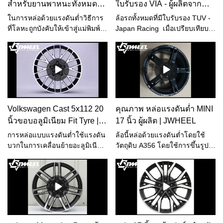
https://www.jjjwheel.com)
สำหรับยานพาหนะทั้งหมด
ใบรับรอง VIA - ผู้ผลิตจาก
and Truck Wheels สำหรับขาย
ล้อแม็กซ์ Vauxhall& ยาง
JWHEEL
ประเทศจีน | JWHEEL
สามารถปรับแต่งได้ตามความ
สมรรถนะสูงสามารถปรับแต่งได้
ในการหล่อด้วยแรงดันต่ำวิธีการ
ล้อรถทั้งหมดที่มีใบรับรอง TUV -
ต้องการของคุณ
ตามความต้องการของคุณ
ที่โลหะถูกบังคับให้เข้าสู่แม่พิมพ์
Japan Racing เมื่อเปรียบเทียบ
เป็นข้อแตกต่าง/ข้อได้เปรียบหลัก
กับผลิตภัณฑ์ที่คล้ายคลึงกันใน
ในการหล่อด้วยแรงโน้มถ่วงและ
ตลาด มันมีข้อได้เปรียบที่โดดเด่น
ควบคุมได้อย่างสมบูรณ์ ดังที่
ที่ไม่มีใครเทียบได้ทั้งในด้าน
อธิบายข้างต้น จะส่งผลให้เกิดการ
ประสิทธิภาพ คุณภาพ รูปลักษณ์
เติมแม่พิมพ์ที่ปราศจากความปั่น
ฯลฯ และมีชื่อเสียงที่ดีในตลาด
ป่วนหรือความปั่นป่วนโดยมีการผุ
JWHEEL สรุปข้อบกพร่องของ
กร่อนเพียงเล็กน้อยหรือไม่มี
ผลิตภัณฑ์ในอดีต และปรับปรุง
Volkswagen Cast 5x112 20
คุณภาพ หล่อแรงดันต่ำ MINI
เลยJWHEEL ได้เติบโตเป็นบริษัท
อย่างต่อเนื่อง ข้อมูลจำเพาะของ
นิ้วขอบอลูมิเนียม Fit Tyre |
17 นิ้ว ผู้ผลิต | JWHEEL
ที่ผลิตล้อสำหรับยานยนต์หลาย
ล้อรถทั้งหมดที่มีใบรับรอง TUV -
JWHEEL
กลุ่ม ไปยังประเทศต่างๆ ทั่วโลก
Japan Racing สามารถปรับแต่ง
การหล่อแบบแรงดันต่ำใช้แรงดัน
ล้อนี้หล่อด้วยแรงดันต่ำโดยใช้
และจนถึงตัวแทนจำหน่ายล้อและ
ได้ตามความต้องการของคุณ
บวกในการเคลื่อนย้ายอะลูมิเนียม
วัตถุดิบ A356 โดยใช้การขึ้นรูป
ยางที่ใหญ่ที่สุดในโลก
ที่หลอมเหลวเข้าสู่แม่พิมพ์ได้เร็ว
ระบบระบายความร้อนด้วยน้ำ
ยิ่งขึ้น และได้ผลิตภัณฑ์สำเร็จรูป
เป็นศูนย์การหดตัวภายในของ
ที่มีคุณสมบัติเชิงกลที่ดีขึ้น (มี
ผลิตภัณฑ์ตามมาตรฐาน
ความหนาแน่นมากขึ้น) บนล้อ
ASTME155 ต่ำกว่า 2 ความแข็ง
หล่อด้วยแรงโน้มถ่วง การหล่อ
แรงผ่านการทดสอบความทนทาน
ด้วยแรงดันต่ำจะมีต้นทุนการผลิต
ต่อแรงดัดงอ VIA JWL-T ของ
สูงกว่าการหล่อด้วยแรงโน้มถ่วง
ญี่ปุ่นการทดสอบแรงกระแทก 13