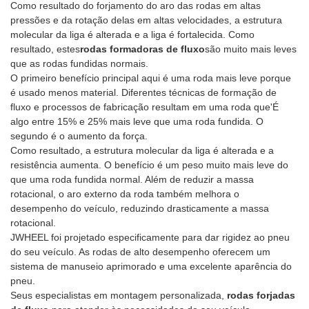
competitiva, preço de
Como resultado do forjamento do aro das rodas em altas
da JWHEEL são especialmente
e reflete o temperamento
foi muito melhorada, o peso é
choque.8. O OEM é aceito,
pressões e da rotação delas em altas velocidades, a estrutura
projetadas para atender às
taurino da marca. A marca de
bastante reduzido, a perda de
pode ser feito de acordo com
molecular da liga é alterada e a liga é fortalecida. Como
necessidades de
rodas de liga leve JWHEEL
potência do carro é pequena, a
sua exigência de detalhes.
resultado, estes
rodas formadoras de fluxo
são muito mais leves
personalização tão
também tem semelhanças
corrida é rápida, a economia
que as rodas fundidas normais.
personalizada e combinar com
marcantes. Após 30 anos de
de combustível e o calor
O primeiro benefício principal aqui é uma roda mais leve porque
o estilo de design dos super
desenvolvimento contínuo, as
dissipação são bons. A
é usado menos material. Diferentes técnicas de formação de
carros. Possuir uma super roda
rodas da JWHEEL combinam
JWHEEL possui diversas rodas
fluxo e processos de fabricação resultam em uma roda que'É
é muito mais fácil do que
fundição tradicional com fiação
de liga de alumínio ao gosto do
algo entre 15% e 25% mais leve que uma roda fundida. O
possuir um super carro. Para
e forjamento modernos e
mercado.
segundo é o aumento da força.
obter mais detalhes sobre as
possuem vários tipos de
Como resultado, a estrutura molecular da liga é alterada e a
super rodas, entre em contato
designs modernos. As rodas
resistência aumenta. O benefício é um peso muito mais leve do
com o atendimento ao cliente
projetadas e fabricadas pela
que uma roda fundida normal. Além de reduzir a massa
da JWHEEL.
JWHEEL são instaladas no
rotacional, o aro externo da roda também melhora o
supercarro Lamborghinis, que
desempenho do veículo, reduzindo drasticamente a massa
é mais complementar.
rotacional.
JWHEEL foi projetado especificamente para dar rigidez ao pneu
do seu veículo. As rodas de alto desempenho oferecem um
sistema de manuseio aprimorado e uma excelente aparência do
pneu.
Seus especialistas em montagem personalizada,
rodas forjadas