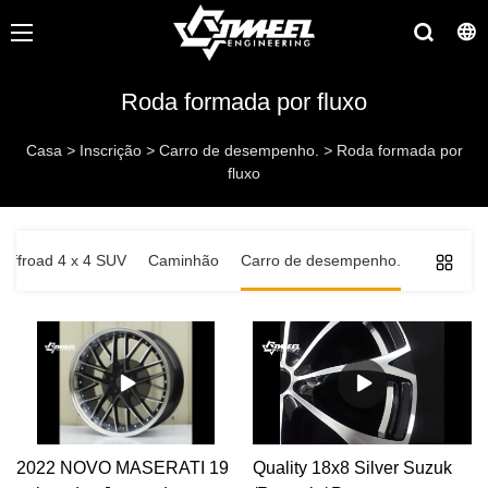
Roda formada por fluxo
Casa
>
Inscrição
>
Carro de desempenho.
>
Roda formada por
fluxo
Offroad 4 x 4 SUV
Caminhão
Carro de desempenho.
2022 NOVO MASERATI 19
Quality 18x8 Silver Suzuk