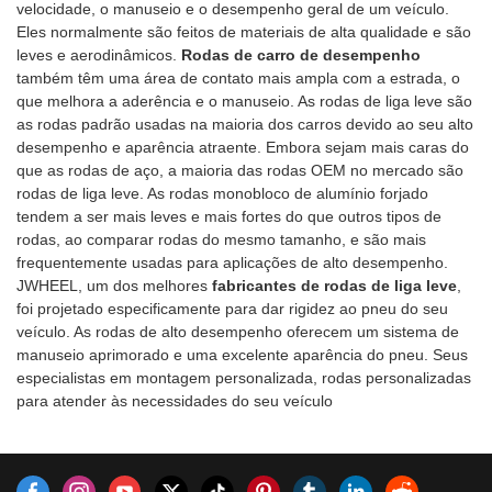
aplicação de pressão no
velocidade, o manuseio e o desempenho geral de um veículo.
continuamente. As
mercado. JWHEEL resume os
peso leve, bom
cilindro interno da roda,
Eles normalmente são feitos de materiais de alta qualidade e são
especificações do SAAB
defeitos de produtos anteriores
calordissipação, mais eficiente
durante a rotação e depois de
leves e aerodinâmicos.
Rodas de carro de desempenho
Wheels 17 podem ser
e os melhora continuamente.
em termos de combustível.Os
fundida. Este processo estica e
também têm uma área de contato mais ampla com a estrada, o
personalizadas de acordo com
As especificações das rodas de
cubos de roda originais têm
comprime o alumínio, o que
que melhora a aderência e o manuseio. As rodas de liga leve são
suas necessidades.
liga leve Vauxhall& Os Pneus
estilo único e carecem de
aumenta a resistência à tração.
as rodas padrão usadas na maioria dos carros devido ao seu alto
Performance podem ser
individualidade.É fácil ser
A este respeito, o processo
desempenho e aparência atraente. Embora sejam mais caras do
personalizados de acordo com
deformado que existem riscos
compartilha propriedades
que as rodas de aço, a maioria das rodas OEM no mercado são
as suas necessidades.
de segurança.
semelhantes àquelas
rodas de liga leve. As rodas monobloco de alumínio forjado
encontradas no processo de
tendem a ser mais leves e mais fortes do que outros tipos de
forjamento. O produto final é
rodas, ao comparar rodas do mesmo tamanho, e são mais
mais leve, mais forte, tem
frequentemente usadas para aplicações de alto desempenho.
maior alongamento e uma
JWHEEL, um dos melhores
fabricantes de rodas de liga leve
,
resistência ao choque muito
foi projetado especificamente para dar rigidez ao pneu do seu
maior, bem como uma maior
veículo. As rodas de alto desempenho oferecem um sistema de
capacidade de carga em
manuseio aprimorado e uma excelente aparência do pneu. Seus
relação às rodas fundidas
especialistas em montagem personalizada, rodas personalizadas
normais.
para atender às necessidades do seu veículo