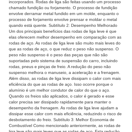
incorporados. Rodas de liga são feitas usando um processo
chamado fundição ou forjamento. O processo de fundição
envolve derramar metal fundido em um molde, enquanto o
processo de forjamento envolve prensar e moldar o metal
quando está quente. Subtítulo 2: Desempenho Melhorado
Um dos principais benefícios das rodas de liga leve é ​​que
elas oferecem melhor desempenho em comparação com as
rodas de aço. As rodas de liga leve são muito mais leves do
que as rodas de aço, o que reduz o peso não suspenso. O
peso não suspenso é o peso das peças que não são
suportadas pelo sistema de suspensão do carro, incluindo
rodas, pneus e pinças de freio. A redução do peso não
suspenso melhora o manuseio, a aceleração e a frenagem.
Além disso, as rodas de liga leve dissipam o calor com mais
eficiência do que as rodas de aço. Isso ocorre porque o
alumínio é um melhor condutor de calor do que o aço.
Quando os freios são aplicados, o calor é gerado e esse
calor precisa ser dissipado rapidamente para manter o
desempenho da frenagem. As rodas de liga leve ajudam a
dissipar esse calor com mais eficiência, reduzindo o risco de
desbotamento do freio. Subtítulo 3: Melhor Economia de
Combustível Como mencionado anteriormente, as rodas de
liga leve são mais leves que as rodas de aço. Esta redução