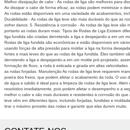
Melhor dissipação de calor - As rodas de liga são melhores para di
Ao dissipar o calor de forma eficaz, as rodas podem minimizar o des
As rodas estão disponíveis em uma variedade de acabamentos, incl
Durabilidade - As rodas de liga leve são mais duráveis ​​do que as
sofrer danos. 5. Resistência à corrosão - As rodas de liga leve sã
portanto as rodas duram mais. Tipos de Rodas de Liga Existem difer
liga fundida são criadas derretendo a liga e despejando-a em um mo
Rodas de liga fundida são econômicas e estão disponíveis em vários d
usando forças de alta pressão para moldar a liga na forma desejad
fortes e mais leves do que as rodas de liga fundida. Eles também s
derretendo a liga e despejando-a em um molde pré-projetado, assi
formação de fluxo, a roda é esticada e girada em altas velocidades
as rodas forjadas. Manutenção As rodas de liga leve requerem manu
poeira dos freios, que podem afetar o acabamento da roda. O uso 
de água e sabão é ideal para a limpeza de rodas de liga leve. Alé
resolvidos imediatamente, pois podem afetar o desempenho e a segu
melhor o calor e são mais duráveis ​​e resistentes à corrosão do q
leve vêm em diferentes tipos, incluindo forjadas, fundidas e molda
tirar o máximo proveito das rodas e garantir que elas durem muito.