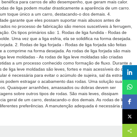
te benéfica para carros de alto desempenho, que geram mais calor.
 - Rodas de liga podem mudar drasticamente a aparência de um carro.
um toque único a um carro, destacando-o dos demais. 4.
alidade garante que eles possam suportar mais abusos antes de
lizados no processo de fabricação são menos suscetíveis à ferrugem,
ção. Os tipos primários são: 1. Rodas de liga fundida - Rodas de
e. Uma vez que a liga esfria, ela se solidifica na forma desejada.
rjada. 2. Rodas de liga forjada - Rodas de liga forjada são feitas
e a comprime na forma desejada. As rodas de liga forjada são mais
liga leve moldadas - As rodas de liga leve moldadas são criadas
metidas a um processo conhecido como formação de fluxo. Durante a
 de liga leve moldadas são leves, fortes e mais acessíveis do que
r é necessária para evitar o acúmulo de sujeira, sal da estrada e
 pois podem estragar o acabamento das rodas. Uma solução suave
anos. Quaisquer arranhões, amassados ​​ou dobras devem ser
agens sobre outros tipos de rodas. São mais leves, dissipam
ncia geral de um carro, destacando-o dos demais. As rodas de liga
a diferentes preferências. A manutenção adequada é necessária para