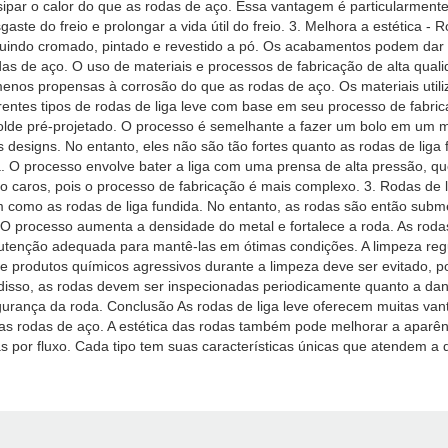
ssipar o calor do que as rodas de aço. Essa vantagem é particularmen
gaste do freio e prolongar a vida útil do freio. 3. Melhora a estética
uindo cromado, pintado e revestido a pó. Os acabamentos podem dar 
 rodas de aço. O uso de materiais e processos de fabricação de alta qu
o menos propensas à corrosão do que as rodas de aço. Os materiais uti
entes tipos de rodas de liga leve com base em seu processo de fabrica
lde pré-projetado. O processo é semelhante a fazer um bolo em um mold
esigns. No entanto, eles não são tão fortes quanto as rodas de liga fo
a. O processo envolve bater a liga com uma prensa de alta pressão, qu
ão caros, pois o processo de fabricação é mais complexo. 3. Rodas de 
m como as rodas de liga fundida. No entanto, as rodas são então sub
. O processo aumenta a densidade do metal e fortalece a roda. As rodas
tenção adequada para mantê-las em ótimas condições. A limpeza regula
de produtos químicos agressivos durante a limpeza deve ser evitado,
m disso, as rodas devem ser inspecionadas periodicamente quanto a d
rança da roda. Conclusão As rodas de liga leve oferecem muitas vant
ue as rodas de aço. A estética das rodas também pode melhorar a aparê
das por fluxo. Cada tipo tem suas características únicas que atendem 