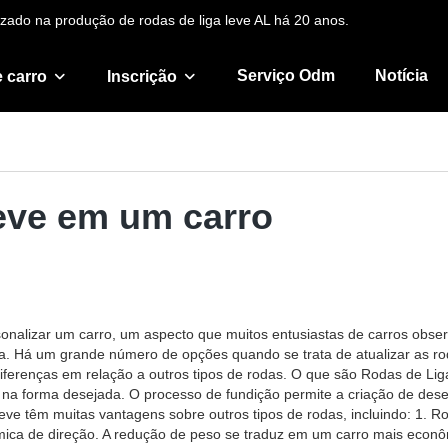
zado na produção de rodas de liga leve AL há 20 anos.
Serviço Odm
Notícia
 carro
Inscrição
leve em um carro
onalizar um carro, um aspecto que muitos entusiastas de carros obse
. Há um grande número de opções quando se trata de atualizar as roda
diferenças em relação a outros tipos de rodas. O que são Rodas de Lig
ga na forma desejada. O processo de fundição permite a criação de de
eve têm muitas vantagens sobre outros tipos de rodas, incluindo: 1. R
mica de direção. A redução de peso se traduz em um carro mais econôm