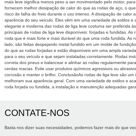
mais leve significa menos peso a ser movimentado pelo motor, para q
fornecem melhor dissipação de calor do que as rodas de aço, o que 
risco de falha do freio durante o uso intenso. A dissipação de calor
aparência do seu veículo. Eles vêm em uma variedade de estilos e 
elegante e moderna das rodas de liga leve costuma ser preferida às
principais de rodas de liga leve disponíveis: forjadas e fundidas. 
roda que é mais forte e mais durável do que uma roda fundida. As 
lado, são feitas despejando metal fundido em um molde de fundição. 
do que as rodas forjadas e estão disponíveis em uma ampla variedad
para o seu veículo e que sejam instaladas corretamente. Rodas in
correta dos pneus e balancear e alinhar as rodas regularmente par
cerdas macias. Evite usar produtos químicos agressivos ou abrasiv
corrosão e manter o brilho. ConclusãoAs rodas de liga leve são u
melhoram sua aparência geral. Com uma variedade de estilos e aca
roda forjada ou fundida, a instalação e manutenção adequadas gar
CONTATE-NOS
Basta nos dizer suas necessidades, podemos fazer mais do que voc