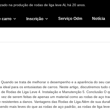
zado na produção de rodas de liga leve AL há 20 anos.
Serviço Odm
Notícia
 carro
Inscrição
Quando se trata de melhorar o desempenho e a aparência do seu carro,
a ideal para os entusiastas de carros. Neste artigo, discutiremos tudo 
 de Rodas de Liga Leve 4. Instalação e Manutenção 5. Conclusão O qu
m vez de serem feitas de apenas um material como as rodas de aço tr
​e resistentes a danos. Vantagens das Rodas de Liga Além de sua durab
r, sendo mais leves do que as rodas de aço padrão, as rodas de liga 