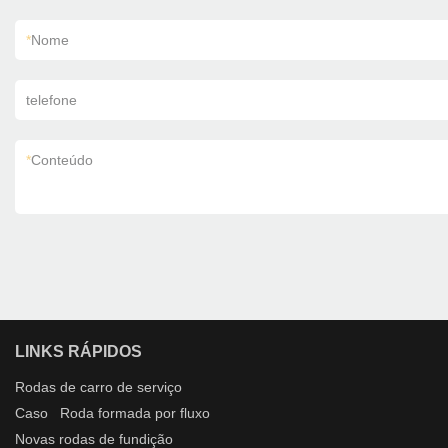
*
Nome
telefone
*
Conteúdo
LINKS RÁPIDOS
Rodas de carro
de serviço
Caso
Roda formada por fluxo
Novas
rodas de fundição