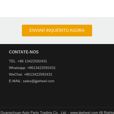
ENVIAR INQUÉRITO AGORA
CONTATE-NOS
TEL: +86 13422592431
Whatsapp: +8613422592431
WeChat: +8613422592431
E-MAIL: sales@jjjwheel.com
uangchuan Auto Parts Trading Co., Ltd. - www.jjjwheel.com All Right