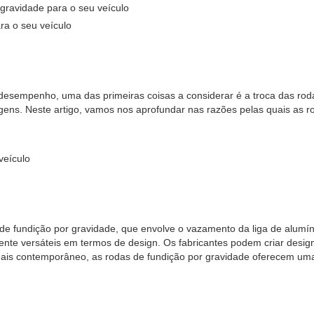
 gravidade para o seu veículo
ra o seu veículo
eu desempenho, uma das primeiras coisas a considerar é a troca das ro
ens. Neste artigo, vamos nos aprofundar nas razões pelas quais as 
veículo
de fundição por gravidade, que envolve o vazamento da liga de alumí
mente versáteis em termos de design. Os fabricantes podem criar desig
mais contemporâneo, as rodas de fundição por gravidade oferecem uma