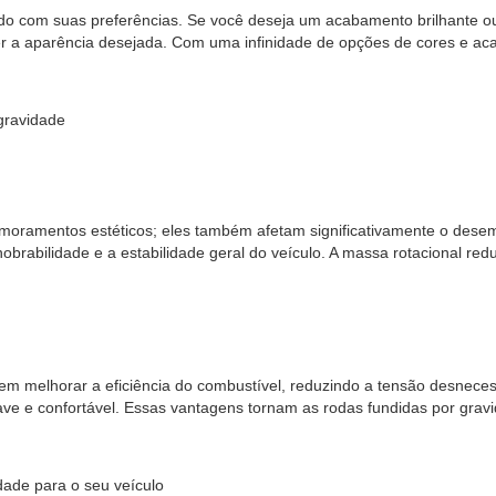
do com suas preferências. Se você deseja um acabamento brilhante ou
r a aparência desejada. Com uma infinidade de opções de cores e aca
gravidade
moramentos estéticos; eles também afetam significativamente o desem
brabilidade e a estabilidade geral do veículo. A massa rotacional r
em melhorar a eficiência do combustível, reduzindo a tensão desnece
 e confortável. Essas vantagens tornam as rodas fundidas por gravi
dade para o seu veículo