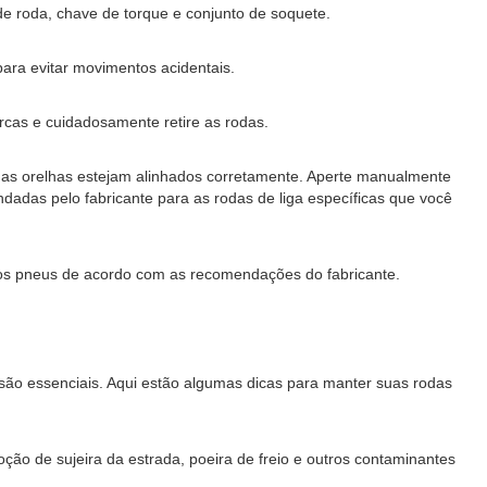
de roda, chave de torque e conjunto de soquete.
para evitar movimentos acidentais.
rcas e cuidadosamente retire as rodas.
os das orelhas estejam alinhados corretamente. Aperte manualmente
adas pelo fabricante para as rodas de liga específicas que você
o dos pneus de acordo com as recomendações do fabricante.
 são essenciais. Aqui estão algumas dicas para manter suas rodas
ão de sujeira da estrada, poeira de freio e outros contaminantes