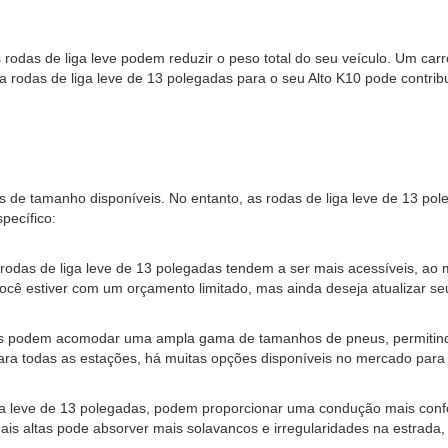
s rodas de liga leve podem reduzir o peso total do seu veículo. Um ca
ra rodas de liga leve de 13 polegadas para o seu Alto K10 pode cont
es de tamanho disponíveis. No entanto, as rodas de liga leve de 13 po
pecífico:
rodas de liga leve de 13 polegadas tendem a ser mais acessíveis, ao
cê estiver com um orçamento limitado, mas ainda deseja atualizar seu
adas podem acomodar uma ampla gama de tamanhos de pneus, permitin
ara todas as estações, há muitas opções disponíveis no mercado para
a leve de 13 polegadas, podem proporcionar uma condução mais confor
ais altas pode absorver mais solavancos e irregularidades na estrada