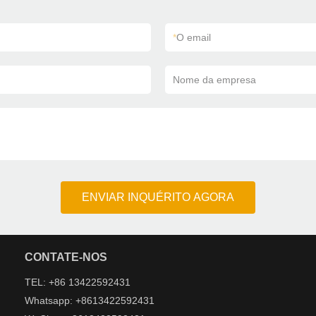
*
O email
Nome da empresa
ENVIAR INQUÉRITO AGORA
CONTATE-NOS
TEL: +86 13422592431
Whatsapp: +8613422592431