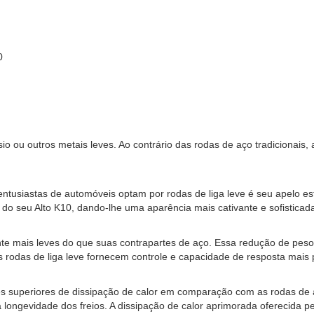
0
sio ou outros metais leves. Ao contrário das rodas de aço tradicionais
ntusiastas de automóveis optam por rodas de liga leve é ​​seu apelo e
do seu Alto K10, dando-lhe uma aparência mais cativante e sofisticad
nte mais leves do que suas contrapartes de aço. Essa redução de pes
 rodas de liga leve fornecem controle e capacidade de resposta mais 
des superiores de dissipação de calor em comparação com as rodas de aç
gevidade dos freios. A dissipação de calor aprimorada oferecida pelas