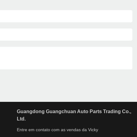
Guangdong Guangchuan Auto Parts Trading Co.,
Ltd.
Entre em contato com as vendas da Vicky