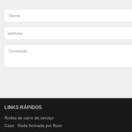
*
Nome
telefone
*
Conteúdo
LINKS RÁPIDOS
Rodas de carro
de serviço
Caso
Roda formada por fluxo