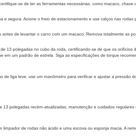
, certifique-se de ter as ferramentas necessárias, como macaco, chave 
na e segura. Acione o freio de estacionamento e use calços nas rodas 
es antes de levantar o carro com um macaco. Remova totalmente as po
ve de 13 polegadas no cubo da roda, certificando-se de que os orifíci
 em um padrão de estrela. Siga as especificações de torque recomend
odas de liga leve, use um manômetro para verificar e ajustar a pressã
e de 13 polegadas recém-atualizadas, manutenção e cuidados regulares
 limpador de rodas não ácido e uma escova ou esponja macia. A remoç