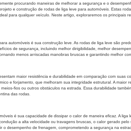
ntemente procurando maneiras de melhorar a segurança e o desempen
o projeto e construção de rodas de liga leve para automóveis. Estas 
eal para qualquer veículo. Neste artigo, exploraremos os principais r
ara automóveis é sua construção leve. As rodas de liga leve são pred
enefícios de segurança, incluindo melhor dirigibilidade, melhor dese
tornando menos arriscadas manobras bruscas e garantindo melhor cont
sentam maior resistência e durabilidade em comparação com suas cont
co e forjamento, que melhoram sua integridade estrutural. A maior res
, meios-fios ou outros obstáculos na estrada. Essa durabilidade tam
ntina das rodas.
móveis é sua capacidade de dissipar o calor de maneira eficaz. A liga 
 condução a alta velocidade ou travagens bruscas, o calor gerado pelo
 o desempenho de frenagem, comprometendo a segurança na estrada. C