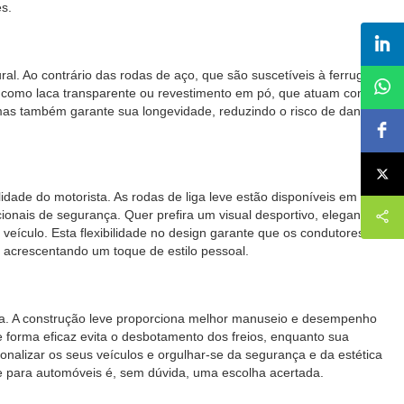
s.
al. Ao contrário das rodas de aço, que são suscetíveis à ferrugem
as, como laca transparente ou revestimento em pó, que atuam como
mas também garante sua longevidade, reduzindo o risco de danos e
dade do motorista. As rodas de liga leve estão disponíveis em
ionais de segurança. Quer prefira um visual desportivo, elegante ou
veículo. Esta flexibilidade no design garante que os condutores não
 acrescentando um toque de estilo pessoal.
ista. A construção leve proporciona melhor manuseio e desempenho
e forma eficaz evita o desbotamento dos freios, enquanto sua
nalizar os seus veículos e orgulhar-se da segurança e da estética
ve para automóveis é, sem dúvida, uma escolha acertada.