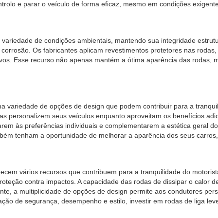
ntrolo e parar o veículo de forma eficaz, mesmo em condições exigente
 variedade de condições ambientais, mantendo sua integridade estrutur
 à corrosão. Os fabricantes aplicam revestimentos protetores nas rod
osivos. Esse recurso não apenas mantém a ótima aparência das rodas, 
 variedade de opções de design que podem contribuir para a tranquili
as personalizem seus veículos enquanto aproveitam os benefícios adic
rem às preferências individuais e complementarem a estética geral do 
bém tenham a oportunidade de melhorar a aparência dos seus carros,
erecem vários recursos que contribuem para a tranquilidade do motor
oteção contra impactos. A capacidade das rodas de dissipar o calor d
e, a multiplicidade de opções de design permite aos condutores perso
nação de segurança, desempenho e estilo, investir em rodas de liga le