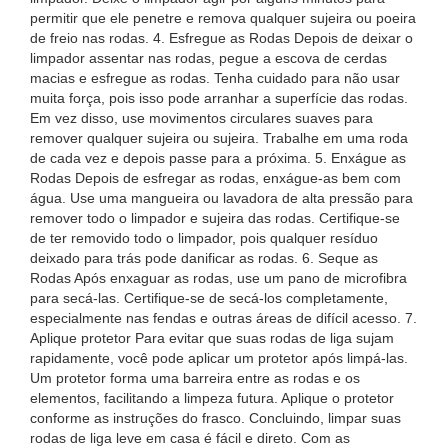
permitir que ele penetre e remova qualquer sujeira ou poeira
de freio nas rodas. 4. Esfregue as Rodas Depois de deixar o
limpador assentar nas rodas, pegue a escova de cerdas
macias e esfregue as rodas. Tenha cuidado para não usar
muita força, pois isso pode arranhar a superfície das rodas.
Em vez disso, use movimentos circulares suaves para
remover qualquer sujeira ou sujeira. Trabalhe em uma roda
de cada vez e depois passe para a próxima. 5. Enxágue as
Rodas Depois de esfregar as rodas, enxágue-as bem com
água. Use uma mangueira ou lavadora de alta pressão para
remover todo o limpador e sujeira das rodas. Certifique-se
de ter removido todo o limpador, pois qualquer resíduo
deixado para trás pode danificar as rodas. 6. Seque as
Rodas Após enxaguar as rodas, use um pano de microfibra
para secá-las. Certifique-se de secá-los completamente,
especialmente nas fendas e outras áreas de difícil acesso. 7.
Aplique protetor Para evitar que suas rodas de liga sujam
rapidamente, você pode aplicar um protetor após limpá-las.
Um protetor forma uma barreira entre as rodas e os
elementos, facilitando a limpeza futura. Aplique o protetor
conforme as instruções do frasco. Concluindo, limpar suas
rodas de liga leve em casa é fácil e direto. Com as