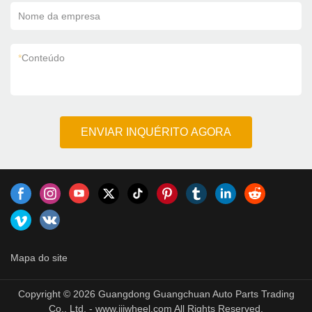
Nome da empresa
*
Conteúdo
ENVIAR INQUÉRITO AGORA
Mapa do site
Copyright © 2026 Guangdong Guangchuan Auto Parts Trading
Co., Ltd. - www.jjjwheel.com All Rights Reserved.