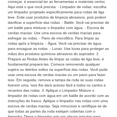
começar, é essencial ter as ferramentas e materiais certos.
Aqui está o que você precisa: - Limpador de rodas: escolha
um limpador projetado especificamente para rodas de liga
leve. Evite usar produtos de limpeza abrasivos, pois podem
danificar a superfície das rodas. - Balde: Você vai precisar de
um balde para misturar o limpador com água. - Escova de
cerdas macias: Use uma escova de cerdas macias para
esfregar as rodas. - Pano de microfibra: Para limpar as
rodas após a limpeza. - Água: Você vai precisar de água
para enxaguar as rodas. - Luvas: Use luvas para proteger as
mãos dos produtos químicos abrasivos do aspirador. 2.
Prepare as Rodas Antes de limpar as rodas de liga leve, é
fundamental prepará-las. Comece removendo qualquer
sujeira ou detritos soltos na superfície das rodas. Você pode
usar uma escova de cerdas macias ou um pano para fazer
isso. Em seguida, remova a tampa da roda se suas rodas
tiverem uma. Isso lhe dará acesso fácil a todos os cantos e
recantos das rodas. 3. Aplique o Limpador Misture o
limpador de rodas com água em um balde de acordo com as
instruções do frasco. Aplique o limpador nas rodas com uma
escova de cerdas macias. Seja minucioso e certifique-se de
que todas as partes da roda estejam cobertas com o
limpador. Deixe o limpador agir por alguns minutos para