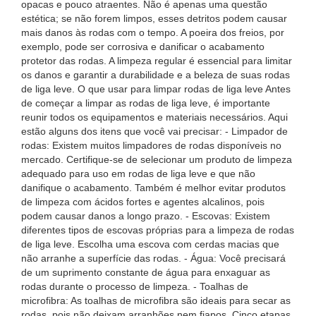
opacas e pouco atraentes. Não é apenas uma questão
estética; se não forem limpos, esses detritos podem causar
mais danos às rodas com o tempo. A poeira dos freios, por
exemplo, pode ser corrosiva e danificar o acabamento
protetor das rodas. A limpeza regular é essencial para limitar
os danos e garantir a durabilidade e a beleza de suas rodas
de liga leve. O que usar para limpar rodas de liga leve Antes
de começar a limpar as rodas de liga leve, é importante
reunir todos os equipamentos e materiais necessários. Aqui
estão alguns dos itens que você vai precisar: - Limpador de
rodas: Existem muitos limpadores de rodas disponíveis no
mercado. Certifique-se de selecionar um produto de limpeza
adequado para uso em rodas de liga leve e que não
danifique o acabamento. Também é melhor evitar produtos
de limpeza com ácidos fortes e agentes alcalinos, pois
podem causar danos a longo prazo. - Escovas: Existem
diferentes tipos de escovas próprias para a limpeza de rodas
de liga leve. Escolha uma escova com cerdas macias que
não arranhe a superfície das rodas. - Água: Você precisará
de um suprimento constante de água para enxaguar as
rodas durante o processo de limpeza. - Toalhas de
microfibra: As toalhas de microfibra são ideais para secar as
rodas, pois não deixam arranhões nem fiapos. Cinco etapas