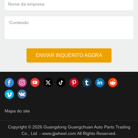
Nome da empresa
*
Conteúdo
ENVIAR INQUÉRITO AGORA
Mapa do site
Copyright © 2026 Guangdong Guangchuan Auto Parts Trading
Co., Ltd. - www.jjjwheel.com All Rights Reserved.