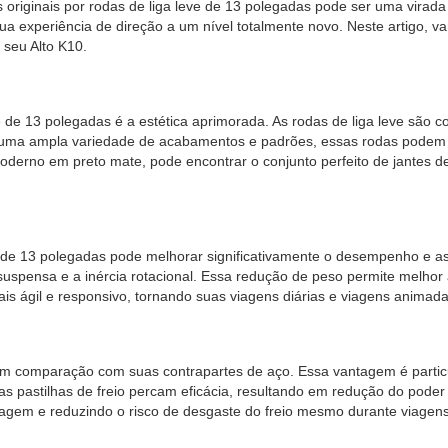
s originais por rodas de liga leve de 13 polegadas pode ser uma virad
ua experiência de direção a um nível totalmente novo. Neste artigo, v
 seu Alto K10.
ve de 13 polegadas é a estética aprimorada. As rodas de liga leve são
em uma ampla variedade de acabamentos e padrões, essas rodas podem 
oderno em preto mate, pode encontrar o conjunto perfeito de jantes
e de 13 polegadas pode melhorar significativamente o desempenho e as 
suspensa e a inércia rotacional. Essa redução de peso permite melho
s ágil e responsivo, tornando suas viagens diárias e viagens animad
r em comparação com suas contrapartes de aço. Essa vantagem é part
s pastilhas de freio percam eficácia, resultando em redução do poder 
agem e reduzindo o risco de desgaste do freio mesmo durante viagens 