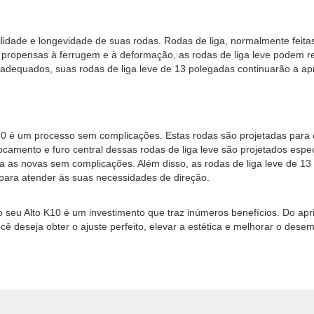
lidade e longevidade de suas rodas. Rodas de liga, normalmente feitas
is propensas à ferrugem e à deformação, as rodas de liga leve podem 
dequados, suas rodas de liga leve de 13 polegadas continuarão a ap
 K10 é um processo sem complicações. Estas rodas são projetadas par
amento e furo central dessas rodas de liga leve são projetados especi
ara as novas sem complicações. Além disso, as rodas de liga leve d
 para atender às suas necessidades de direção.
a o seu Alto K10 é um investimento que traz inúmeros benefícios. Do 
ocê deseja obter o ajuste perfeito, elevar a estética e melhorar o des