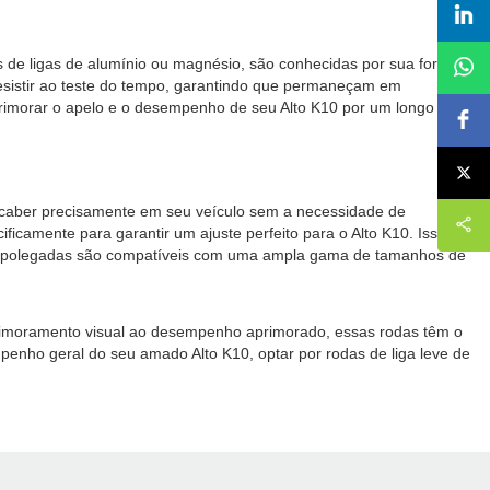
 de ligas de alumínio ou magnésio, são conhecidas por sua força e
resistir ao teste do tempo, garantindo que permaneçam em
rimorar o apelo e o desempenho de seu Alto K10 por um longo
a caber precisamente em seu veículo sem a necessidade de
ficamente para garantir um ajuste perfeito para o Alto K10. Isso
e 13 polegadas são compatíveis com uma ampla gama de tamanhos de
aprimoramento visual ao desempenho aprimorado, essas rodas têm o
empenho geral do seu amado Alto K10, optar por rodas de liga leve de