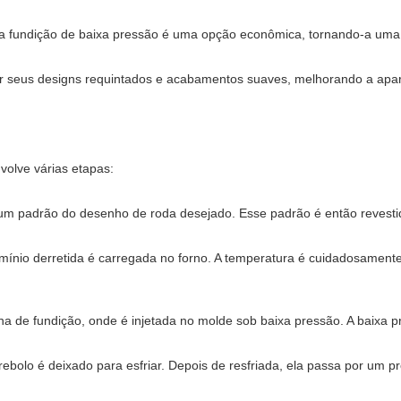
 fundição de baixa pressão é uma opção econômica, tornando-a uma es
or seus designs requintados e acabamentos suaves, melhorando a aparê
volve várias etapas:
um padrão do desenho de roda desejado. Esse padrão é então revesti
mínio derretida é carregada no forno. A temperatura é cuidadosamente 
uina de fundição, onde é injetada no molde sob baixa pressão. A baix
rebolo é deixado para esfriar. Depois de resfriada, ela passa por um