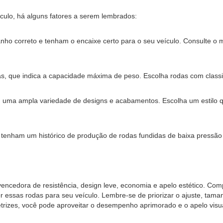
culo, há alguns fatores a serem lembrados:
o correto e tenham o encaixe certo para o seu veículo. Consulte o m
das, que indica a capacidade máxima de peso. Escolha rodas com class
uma ampla variedade de designs e acabamentos. Escolha um estilo qu
enham um histórico de produção de rodas fundidas de baixa pressão 
ncedora de resistência, design leve, economia e apelo estético. Com
essas rodas para seu veículo. Lembre-se de priorizar o ajuste, taman
etrizes, você pode aproveitar o desempenho aprimorado e o apelo visu