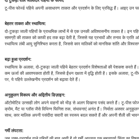
दो टुकड़ों वाले जालीदार पहियों के फायदे
टू-पीस फोर्ज्ड पहिये अपनी असाधारण ताकत और प्रदर्शन के लिए प्रसिद्ध हैं। आइए उन फायदो
बेहतर ताकत और स्थायित्व:
दो-टुकड़ा जाली पहियों के प्राथमिक लाभों में से एक उनकी अविश्वसनीय ताकत है। इन पहियो
सामग्री की ताकत को काफी हद तक बढ़ा देती है, जिससे यह प्रभावों और तनाव के प्रति अध
स्थायित्व लंबी आयु सुनिश्चित करता है, जिससे कार मालिकों को मानसिक शांति और विश्वस
बढ़ा हुआ प्रदर्शन:
स्थायित्व के अलावा, दो-टुकड़ा जाली पहिये बेहतर प्रदर्शन विशेषताओं की पेशकश करते हैं।
कम ऊर्जा की आवश्यकता होती है, जिससे ईंधन दक्षता में वृद्धि होती है। इसके अलावा, टू-प
पर, ये पहिये उल्लेखनीय प्रदर्शन को बढ़ावा देते हैं।
अनुकूलन विकल्प और अद्वितीय डिज़ाइन:
ऑटोमोटिव उत्साही लोग अपने वाहनों को भीड़ से अलग दिखाना पसंद करते हैं। टू-पीस फोर्ज्
क्रोम, मैट या ग्लॉस जैसे विभिन्न फिनिश तक, संभावनाएं अनंत हैं। निर्माता अक्सर अनुकू
साथ, कार मालिक अपनी पसंदीदा सवारी का स्वरूप बदल सकते हैं और अपनी शैली की भावना
गर्मी लंपटता:
जब उच्च-प्रदर्शन वाले पहियों की बात आती है तो गर्मी अपव्यय एक महत्वपूर्ण चिंता का विष