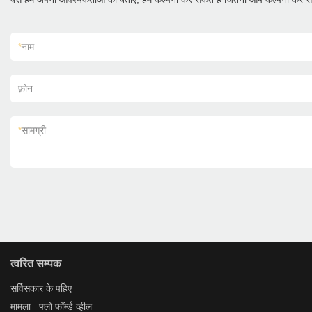
*
नाम
फ़ोन
*
सामग्री
त्वरित सम्पक
सर्विस
कार के पहिए
मामला
फ्लो फॉर्म्ड व्हील