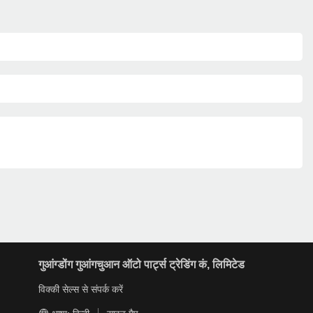
गुआंग्डोंग गुआंगचुआन ऑटो पार्ट्स ट्रेडिंग कं, लिमिटेड
विक्की सेल्स से संपर्क करें