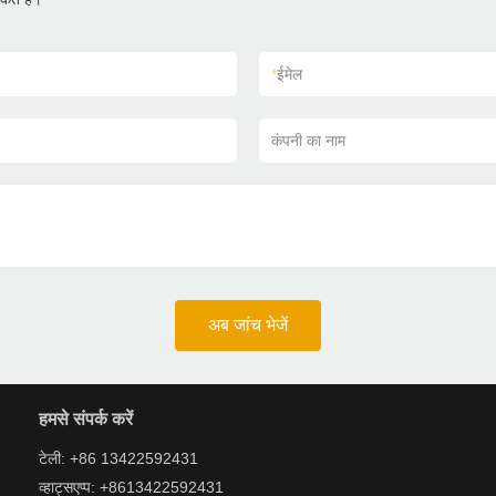
*
ईमेल
कंपनी का नाम
अब जांच भेजें
हमसे संपर्क करें
टेली: +86 13422592431
व्हाट्सएप्प: +8613422592431