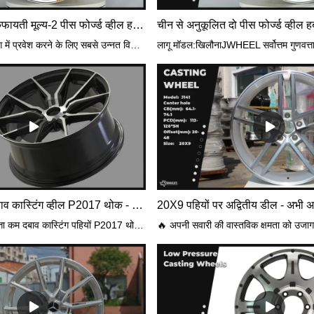
उच्च गुणवत्ता और किफायती मूल्य-2 पीस फोर्ज्ड व्हील हब संशोधन के साथ फ्लो निर्मित स्थायी मोल्ड
फ्लो फॉर्मिंग पहिया उद्योग में प्रवेश करने के लिए सबसे उन्नत विनिर्माण तकनीकों में से एक है। फ्लो फॉर्मिंग टेक्नोलॉजी में पहिया के आंतरिक बैरल पर दबाव डालने के दौरान, कताई करते समय और उसके बाद इसे डाला जाता है। यह प्रक्रिया एल्यूमीनियम को फैलाती है और संपीड़ित करती है, जिससे तन्य शक्ति बढ़ जाती है। इस संबंध में प्रक्रिया फोर्जिंग प्रक्रिया में पाए जाने वाले समान गुणों को साझा करती है। अंतिम उत्पाद हल्का है, मजबूत है, बढ़ा हुआ बढ़ा हुआ है, और बहुत अधिक सदमे प्रतिरोध के साथ-साथ नियमित कास्ट पहियों पर भार क्षमता में वृद्धि हुई है।लागू मॉडल: वोक्सवैगन, ऑडी, मर्सिडीज-बेंज, होंडा, टोयोटा, हुंडई, किआ, माज़दा, निसानhttps://www.jjjwheel.com
उच्च गुणवत्ता कम दबाव कास्टिंग व्हील P2017 थोक - JWHEEL
20X9 पहियों पर अद्वितीय डील - अभी अपन
JWHEEL उच्च गुणवत्ता कम दबाव कास्टिंग पहियों P2017 थोक - ग्वांगडोंग गुआंगचुआन ऑटो पार्ट्स ट्रेडिंग कं, लिमिटेड। कंपनी गुणवत्ता, प्रबंधन और पर्यावरण संरक्षण पर ध्यान केंद्रित कर रही है, और बीत चुकी है। ISO 9001:2015, IATF 16949, जर्मनी KBA, जापान VIA एसोसिएशन प्रमाणन (प्रयोगशाला प्रमाणन), www.DeepL.com/Translator (मुफ्त संस्करण) के साथ अनुवादित।लागू मॉडल: टोयोटा, होंडा, निसान, मज़्दा, मित्सुबिशी, सुबारू, सुजुकी