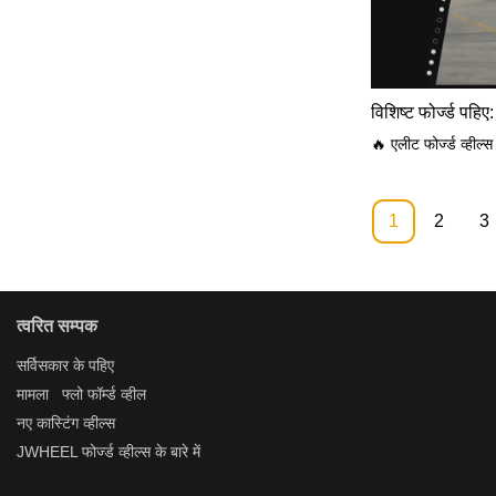
विशिष्ट फोर्ज्ड पहिए:
1
2
3
त्वरित सम्पक
सर्विस
कार के पहिए
मामला
फ्लो फॉर्म्ड व्हील
नए
कास्टिंग व्हील्स
JWHEEL
फोर्ज्ड व्हील्स
के बारे में