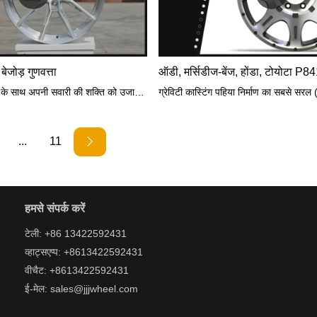
 बेजोड़ गुणवत्ता
🔥 एलीट फोर्ज्ड व्हील्स के साथ अपनी सवारी की शक्ति को उजागर करें! 💪🏼 बेजोड़ गुणवत्ता की खोज करें और अपने ड्राइविंग अनुभव को अगले स्तर तक बढ़ाएं। ये प्रीमियम पहिये ध्यान आकर्षित करने और आप जहां भी जाएं, एक स्थायी छाप छोड़ने के लिए डिज़ाइन किए गए हैं। 💯 आज ही अपनी शैली और प्रदर्शन को उन्नत करें! 🚀 #EliteForgedWheels #UnmatchedQuality #UltimateDrivingExperienceबाजार में समान उत्पादों की तुलना में वन पीस फोर्ज्ड व्हील्स में प्रदर्शन, गुणवत्ता, उपस्थिति आदि के मामले में अतुलनीय उत्कृष्ट फायदे हैं, और बाजार में अच्छी प्रतिष्ठा प्राप्त है। JWHEEL पिछले उत्पादों के दोषों का सारांश देता है, और उन्हें लगातार सुधारता है . वन पीस फोर्ज्ड व्हील्स की विशिष्टताओं को आपकी आवश्यकताओं के अनुसार अनुकूलित किया जा सकता है।
...
11
हमसे संपर्क करें
टेली: +86 13422592431
व्हाट्सएप्प: +8613422592431
वीचैट: +8613422592431
ई-मेल: sales@jjjwheel.com