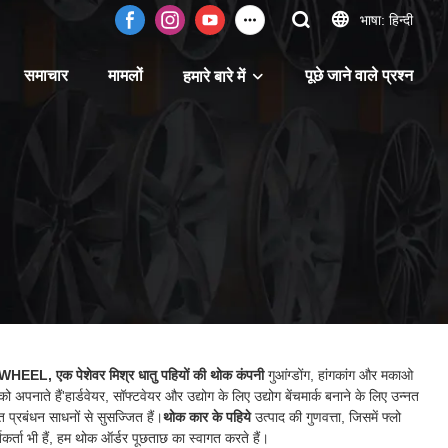
भाषा: हिन्दी
समाचार
मामलों
पूछे जाने वाले प्रश्न
हमारे बारे में
WHEEL, एक पेशेवर मिश्र धातु पहियों की थोक कंपनी
गुआंग्डोंग, हांगकांग और मकाओ
ो अपनाते हैं'हार्डवेयर, सॉफ्टवेयर और उद्योग के लिए उद्योग बेंचमार्क बनाने के लिए उन्नत
 प्रबंधन साधनों से सुसज्जित हैं।
थोक कार के पहिये
उत्पाद की गुणवत्ता, जिसमें फ्लो
्तिकर्ता भी हैं, हम थोक ऑर्डर पूछताछ का स्वागत करते हैं।