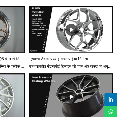
अनुकूलित दो टुकड़ा जाली पहिया ऑडी Q8 चीन से निर्माताओं
गुणवत्ता टेस्ला प्रवाह गठन पहिया निर्माता
अपनी इंद्रियों का आनंद लें और पहियों पर विलासिता के प्रतीक का अनुभव करें! पेश है हमारा बेहतरीन मेबैक& लैंड रोवर के पहिए, बेहतरीन ड्राइविंग अनुभव के लिए सावधानीपूर्वक तैयार किए गए हैं। सड़क पर मेबैक की भव्यता और लैंड रोवर की ऊबड़-खाबड़ सुंदरता को उजागर करें। अपनी यात्रा को समृद्धि की नई ऊंचाइयों तक ले जाएं। #लक्ज़रीऑनव्हील्स #मेबैक #लैंडरोवर #एक्सक्विसाइटडिज़ाइन
एक कालातीत मोटरस्पोर्ट डिजाइन जो वजन और ताकत को अनुकूलित करने के लिए बनाया गया है। फ्लो फॉर्म्ड क्लासिक लाइन का हिस्सा, गुणवत्ता वाला टेस्ला फ्लो फॉर्म्ड व्हील एक अविश्वसनीय मूल्य है, जो इसे हमारे सबसे लोकप्रिय पहियों में से एक बनाता है।