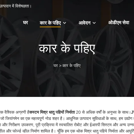
त्पादन में विशेषज्ञता।
घर
ओडीएम सेवा
कार के पहिए
आवेदन
कार के पहिए
घर
>
कार के पहिए
क वैश्विक अग्रणी है
कस्टम मिश्र धातु पहियों निर्माता
20 से अधिक वर्षों के अनुभव के साथ।
J
त है, जो जियांगमेन का एक महत्वपूर्ण नोड शहर है। आधुनिक उत्पादन सुविधाओं के साथ, हम उद्योग क
टिंग और निरीक्षण उपकरण, पूरी प्रक्रिया में स्वचालित रोबोट और ईआरपी सिस्टम और अन्य उन्नत
 व्हील और फोर्ज्ड व्हील निर्माण शामिल है। चूँकि हम एक थोक मिश्र धातु पहिये निर्माता और आपूर