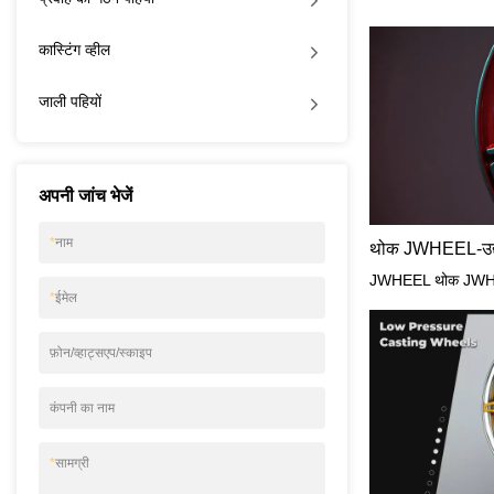
कास्टिंग व्हील
जाली पहियों
अपनी जांच भेजें
*
नाम
*
ईमेल
फ़ोन/व्हाट्सएप/स्काइप
कंपनी का नाम
*
सामग्री