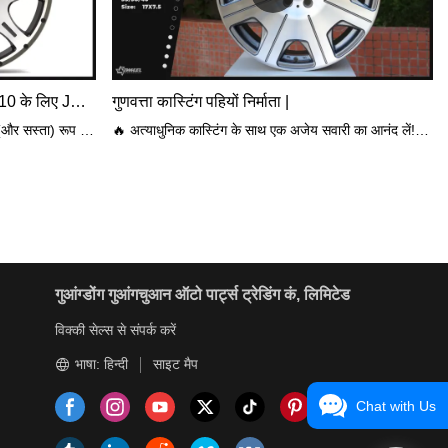
ऑडी, मर्सिडीज-बेंज, होंडा, टोयोटा P8410 के लिए JWHEEL कस्टम प्रोफेशनल ग्रेविटी कास्टिंग व्हील निर्माता
गुणवत्ता कास्टिंग पहियों निर्माता |
ग्रेविटी कास्टिंग पहिया निर्माण का सबसे सरल (और सस्ता) रूप है। इस प्रक्रिया में पिघला हुआ मिश्र धातु सीधे व्हील मोल्ड में डालना शामिल है, केवल का उपयोग करकेमिश्र धातु को मोल्ड में धकेलने के लिए गुरुत्वाकर्षण बल। यह सबसे कम सघन धातु बनाता है। इसलिए ग्रेविटी कास्ट मिश्र धातु को अन्य निर्माण विधियों में उपयोग की जाने वाली धातु की तुलना में मोटा और भारी होना चाहिए ताकि पहिया के लिए सुरक्षित रूप से उपयोग करने के लिए पर्याप्त ताकत हो।लागू मॉडल: वोक्सवैगन, ऑडी, मर्सिडीज-बेंज, होंडा, टोयोटा, हुंडई, किआ, माज़दा, निसान
🔥 अत्याधुनिक कास्टिंग के साथ एक अजेय सवारी का आनंद लें! 🚀 अपने पहियों को शीर्ष स्तरीय कास्ट के साथ एक बिल्कुल नए स्तर पर चढ़ने दें जो बेजोड़ प्रदर्शन और आश्चर्यजनक सटीकता की गारंटी देता है! 🌟 आज क्रांति को गले लगाओ और शक्ति और गति की एक महाकाव्य यात्रा को अपनाओ! 💥 #अपनी सवारी में क्रांति लाएं #अपने पहियों को अपग्रेड करें
गुआंग्डोंग गुआंगचुआन ऑटो पार्ट्स ट्रेडिंग कं, लिमिटेड
विक्की सेल्स से संपर्क करें
भाषा: हिन्दी
साइट मैप
Chat with Us