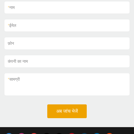
*
नाम
*
ईमेल
फ़ोन
कंपनी का नाम
*
सामग्री
अब जांच भेजें