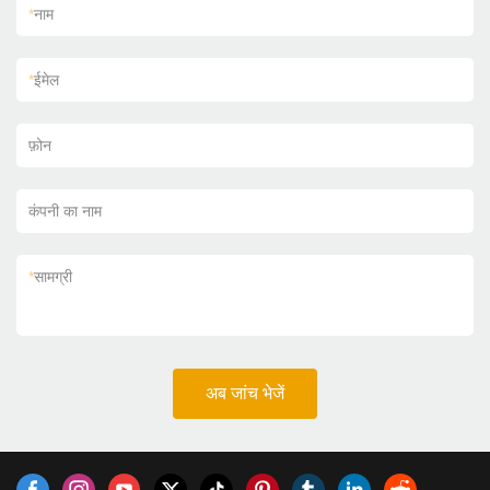
*
नाम
*
ईमेल
फ़ोन
कंपनी का नाम
*
सामग्री
अब जांच भेजें