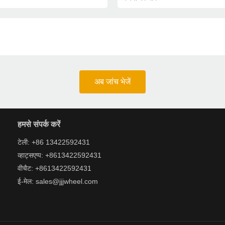
अब जांच भेजें
हमसे संपर्क करें
टेली: +86 13422592431
व्हाट्सएप्प: +8613422592431
वीचैट: +8613422592431
ई-मेल: sales@jjjwheel.com