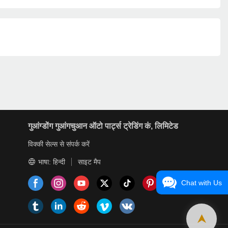
गुआंग्डोंग गुआंगचुआन ऑटो पार्ट्स ट्रेडिंग कं, लिमिटेड
विक्की सेल्स से संपर्क करें
भाषा: हिन्दी
साइट मैप
Chat with Us