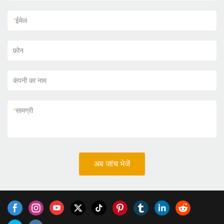
*
ईमेल
फ़ोन
कंपनी का नाम
*
सामग्री
अब जांच भेजें