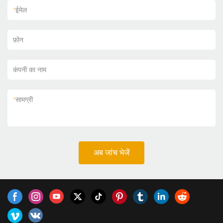
*
ईमेल
फ़ोन
कंपनी का नाम
*
सामग्री
अब जांच भेजें