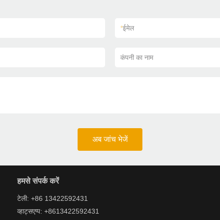
*
ईमेल
कंपनी का नाम
अब जांच भेजें
हमसे संपर्क करें
टेली: +86 13422592431
व्हाट्सएप्प: +8613422592431