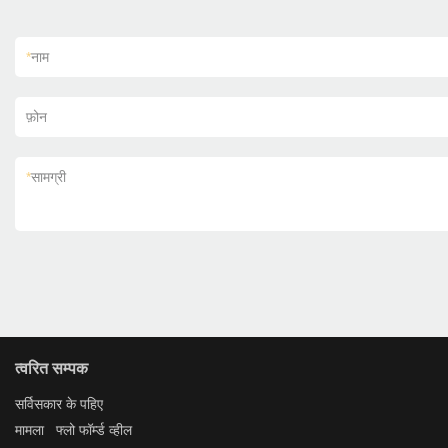
*
नाम
फ़ोन
*
सामग्री
त्वरित सम्पक
सर्विस
कार के पहिए
मामला
फ्लो फॉर्म्ड व्हील