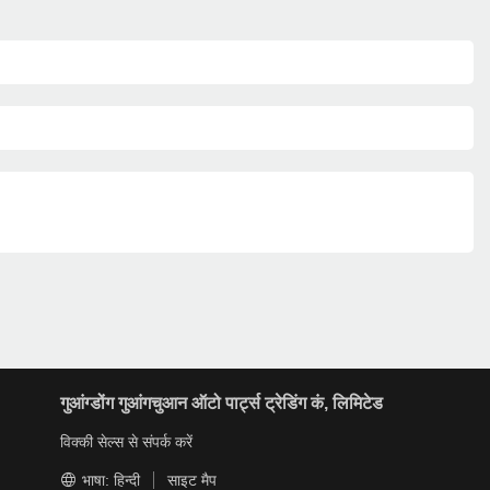
गुआंग्डोंग गुआंगचुआन ऑटो पार्ट्स ट्रेडिंग कं, लिमिटेड
विक्की सेल्स से संपर्क करें
भाषा: हिन्दी
साइट मैप