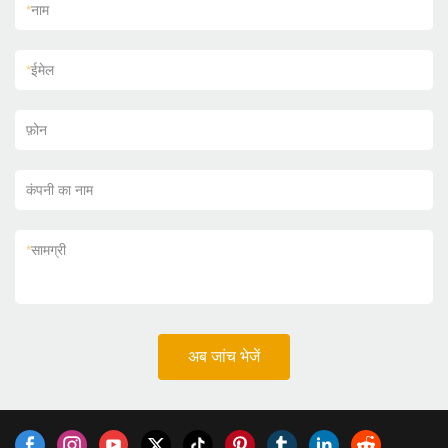
*
नाम
*
ईमेल
फ़ोन
कंपनी का नाम
*
सामग्री
अब जांच भेजें