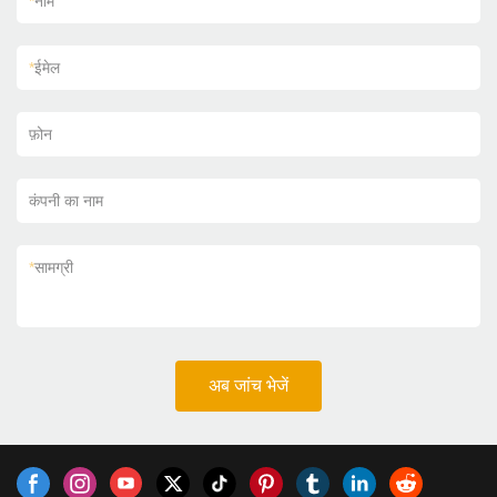
*
नाम
*
ईमेल
फ़ोन
कंपनी का नाम
*
सामग्री
अब जांच भेजें