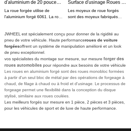
alliage Subaru peuvent être
d'aluminium de 20 pouces |
Surface d'usinage Roues en
chaleurDissipation, plus
jantes. jantes volkswagen
personnalisées en fonction de
JWHEEL
alliage à revêtement
économe en carburant.Les
personnalisées ou visitez notre
La roue forgée utilise de
Les moyeux de roue forgés
vos besoins.Avec les rayons
moyeux de roue d'origine ont
usine
transparent à haute
l'aluminium forgé 6061. La roue
sont des moyeux fabriqués
supplémentaires par rapport
un style unique et manquent
forgée JWHEEL n'est pas
selon la méthode de forgeage,
construction | JWHEEL
aux autres roues plus épaisses
d'individualité.Il est facile de se
seulement en aluminium et
qui peut éliminer les bouches
et moins de rayons de roue en
déformer, ce qui présente des
JWHEEL est spécialement conçu pour donner de la rigidité au
rigide. Il a un avantage, et le
d'aération internes et les
forme de Y, cela donne à la
risques pour la sécurité.
pneu de votre véhicule. Haute performance
roues de voiture
poids est aussi la raison pour
fissures au plus haut niveau.
roue un look plus affirmé et
forgées
offrent un système de manipulation amélioré et un look
laquelle beaucoup de gens le
JWHEEL est un fabricant de
audacieux. La roue est
de pneu exceptionnel.
choisissent. La légèreté signifie
jantes en alliage d'aluminium.
recouverte d'une finition noire
forger des
vos spécialistes du montage sur mesure, sur mesure
une consommation de
Les roues forgées fournies par
teintée brossée.Les roues
roues automobiles
pour répondre aux besoins de votre véhicule
carburant réduite et un meilleur
JWHEEL utilisent plusieurs
JWHEEL sont couvertes par
Les roues en aluminium forgé sont des roues monobloc formées
contrôle du corps. La chose la
méthodes de forgeage, qui
une garantie structurelle à vie
à partir d'un seul bloc de métal par des opérations de forgeage à
plus importante est que la forge
peuvent garantir que les
ainsi qu'une garantie d'un an
chaud, de filage à chaud ou à froid et d'usinage. Le processus de
prend en charge la
défauts du matériau dans
sur la finition noire teintée
forgeage permet une flexibilité dans la conception du disque
personnalisation. Vous pouvez
divers domaines sont éliminés,
brossée. Ils sont fabriqués en
stylisé, similaire aux roues coulées.
faire ce que vous voulez.
la contrainte thermique du
fonte d'aluminium durable dans
Les meilleurs forgés sur mesure en 1 pièce, 2 pièces et 3 pièces,
L'ingénieur dessine les dessins
matériau sera améliorée, la
une construction monobloc.
pour les véhicules de sport et de luxe de haute performance.
selon les exigences, puis les
ductilité sera meilleure, et la
Équipez votre véhicule et
fraise sur le flan en aluminium
résistance aux chocs et la
commandez vos roues chez
forgé.
rotation à grande vitesse seront
JWHEEL dès aujourd'hui !
être grandement amélioré.