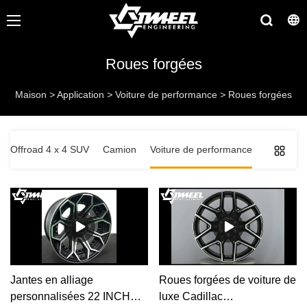
Roues forgées
Maison
>
Application
>
Voiture de performance
>
Roues forgées
Offroad 4 x 4 SUV
Camion
Voiture de performance
Jantes en alliage
Roues forgées de voiture de
personnalisées 22 INCH
luxe Cadillac