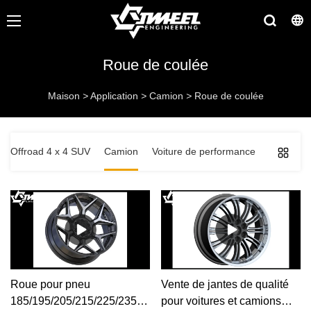
Roue de coulée
Maison
>
Application
>
Camion
>
Roue de coulée
Offroad 4 x 4 SUV
Camion
Voiture de performance
Roue pour pneu
Vente de jantes de qualité
185/195/205/215/225/235/245/255/275/305/315
pour voitures et camions