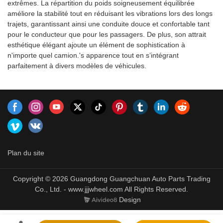
extrêmes. La répartition du poids soigneusement équilibrée
améliore la stabilité tout en réduisant les vibrations lors des longs
trajets, garantissant ainsi une conduite douce et confortable tant
pour le conducteur que pour les passagers. De plus, son attrait
esthétique élégant ajoute un élément de sophistication à
n'importe quel camion.'s apparence tout en s’intégrant
parfaitement à divers modèles de véhicules.
Plan du site
Copyright © 2026 Guangdong Guangchuan Auto Parts Trading
Co., Ltd. - www.jjjwheel.com All Rights Reserved.
Design