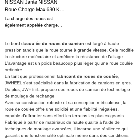
NISSAN Jante NISSAN
dans des conditions extrêmes.
et Range Rover V6. En outre,
Golf IV, New Beetle et Polo est
Ils sont conçus pour adhérer
Roue Charge Max 680 KG |
vous pouvez également
de 100 x 5. JWHEEL a des
plus efficacement que les
JWHEEL
personnaliser le PCD de la
roues de styles variés pour
La charge des roues est
pneus de route, du Slickrock et
roue pour l'adapter à votre
votre choix, et vous pouvez
également appelée charge
des rochers à la boue et à la
voiture. JWHEEL peut toujours
certainement trouver celui que
maximale. C'est le poids qu'une
neige. Si vous cherchez à
répondre à vos exigences.
vous aimez.
roue peut supporter.
améliorer vos excursions du
Le bord du
coulée de roues de camion
est forgé à haute
Habituellement, la charge
week-end, achetez des pneus
pression tandis que la roue tourne à grande vitesse. Cela modifie
maximale d'une roue devrait
qui sont stables, offrent une
la structure moléculaire et améliore la résistance de l'alliage.
être d'environ 30 % du poids
zone de traction étendue et
L'avantage est un poids beaucoup plus léger qu'une roue coulée
total d'une voiture. Les trois
sont connus pour fonctionner
ordinaire.
tests de performance des
dans des conditions difficiles.
En tant que professionnel
fabricant de roues de coulée
,
roues (test de résistance aux
JWHEEL s'est spécialisé dans la fabrication de camions en gros.
chocs, test de fatigue en flexion
De plus, JWHEEL propose des roues de camion de technologie
et test de fatigue radiale
de moulage de rechange.
dynamique) sont basés sur la
Avec sa construction robuste et sa conception méticuleuse, la
charge maximale. Le
roue de coulée offre une solidité et une fiabilité inégalées,
laboratoire JWHEEL est équipé
capable d'affronter sans effort les terrains les plus exigeants.
d'installations de test complètes
Fabriqué à partir de matériaux de haute qualité à l'aide de
et est capable d'effectuer
techniques de moulage avancées, il incarne une résilience qui
différents tests en fonction des
garantit une fonctionnalité optimale même dans des conditions
exigences du client.