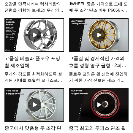
오감을 만족시키며 럭셔리함의
JWHEEL 좋은 가격으로 도매 도
전형을 경험해 보세요! 우리의
매 두 조각 단조 바퀴 P6066 -
절묘한 마이바흐를 소개합니다&
JWHEEL,1. 이 회사는 홍콩의 광
최고의 드라이빙 경험을 위해 세
동과 장먼의 중요한 거점 도시인
심하게 제작된 랜드로버 휠. 도
마카오 만 지역에 위치하고 있습
로 위에서 마이바흐의 화려함과
니다. 현대적인 생산 시설을 갖
랜드로버의 강인한 우아함을 마
추고 업계의 선진 주조, 기계, 도
음껏 느껴보세요. 당신의 여행을
장 및 검사 장비를 채택하고 공
새로운 차원의 풍요로움으로 끌
정 전반에 걸쳐 자동 로봇을 갖
고품질 테슬라 플로우 포밍
고품질 및 경제적인 가격의
어올리세요. #LuxuryOnWheels
추고 ERP 시스템 및 기타 선진
휠 제조업체
흐름 성형 영구 금형 - 2피스
#Maybach #LandRover
관리 수단을 사용하여 하드웨어,
단조 휠 허브 수정
#ExquisiteDesign
소프트웨어 및 제품 품질에 대한
무게와 강도를 최적화하도록 설
플로우 포밍은 휠 산업에 진입하
업계 벤치마크를 만듭니다.적용
계된 시대를 초월한 모터스포츠
기 위한 가장 진보된 제조 기술
모델: 폭스바겐, 아우디, 메르세
디자인입니다. Flow Formed
중 하나입니다. 플로우 포밍 기
데스 벤츠, 혼다, 도요타, 현대,
Classic Line의 일부인 고품질 테
술은 회전하는 동안과 주조된 후
기아, 마쓰다, 닛산
슬라 Flow Formed 휠은 놀라운
에 휠의 내부 배럴에 압력을 가
가치를 지니고 있어 가장 인기
하는 것을 포함합니다. 이 공정
있는 휠 중 하나입니다.
은 알루미늄을 늘리고 압축하여
인장 강도를 높입니다. 이러한
점에서 공정은 단조 공정에서 발
중국에서 맞춤형 두 조각 단
중국 최고의 투피스 단조 휠
견되는 것과 유사한 특성을 공유