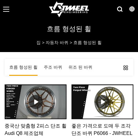
흐름 형성된 휠
집
>
자동차 바퀴
>
흐름 형성된 휠
흐름 형성된 휠
주조 바퀴
위조 된 바퀴
중국산 맞춤형 2피스 단조 휠
좋은 가격으로 도매 두 조각
Audi Q8 제조업체
단조 바퀴 P6066 - JWHEEL