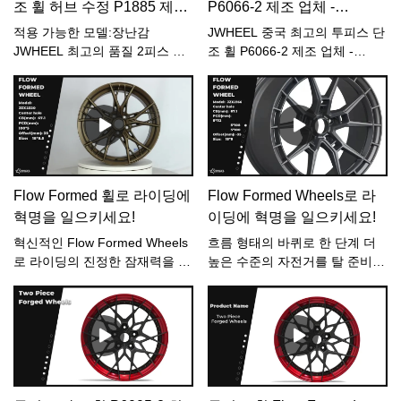
조 휠 허브 수정 P1885 제조
P6066-2 제조 업체 -
합니다. 최종 제품은 더 가볍고
업체
JWHEEL
강하며 신율이 증가했으며 일반
적용 가능한 모델:장난감
JWHEEL 중국 최고의 투피스 단
주조 휠에 비해 훨씬 더 큰 충격
JWHEEL 최고의 품질 2피스 단
조 휠 P6066-2 제조 업체 -
저항과 증가된 하중 용량이 있습
조 휠 허브 수정 P1885 공장,2.
JWHEEL,5. 이 회사는 강력한 기
니다.적용 모델:폭스바겐, 아우
이 회사는 업계의 첨단 주조, 방
술력으로 다수의 특허를 획득했
디, 메르세데스 벤츠, 혼다, 도요
적, 가공, 도장 및 검사 장비를 채
습니다. 알루미늄 합금 휠을 기
타, 현대, 기아, 마쓰다, 닛산
택하는 동시에 완전 자동화된 로
반으로 한 깨끗한 연삭 테이블에
https://www.jjjwheel.com
봇 운영 플랫폼과 테스트 장비를
대한 특허.적용 가능한 모델: 포
갖추고 있어 주요 고급 고객의
르쉐, 아우디, 메르세데스 벤츠,
제품 요구 사항을 완벽하게 충족
BMW, 마세라티, 테슬라, 렉서스,
Flow Formed 휠로 라이딩에
Flow Formed Wheels로 라
합니다. 또한 회사는 신제품 개
볼보
혁명을 일으키세요!
이딩에 혁명을 일으키세요!
발, 설계, 금형 제조, 시험 생산,
테스트 및 검사를 위한 전문 팀
혁신적인 Flow Formed Wheels
흐름 형태의 바퀴로 한 단계 더
을 구성하여 고객에게 기술 개발
로 라이딩의 진정한 잠재력을 발
높은 수준의 자전거를 탈 준비를
및 지원 서비스를 제공합니
휘해보세요! 🚗✨ 비교할 수 없는
하세요! 🔥 시내를 돌아다니든
다.JWHEEL은 중국에서 두 조각
강도와 민첩성을 위해 설계된 이
탁 트인 도로를 달릴 때든, 이 휠
단조 휠 P1885 제조 업체를 사용
휠은 가벼운 디자인과 비교할 수
은 당신이 찾던 성능과 스타일을
자 정의했습니다.5. 이 회사는 강
없는 성능을 완벽하게 결합합니
제공합니다. 또한 최첨단 기술을
력한 기술력으로 수많은 특허를
다. 최고의 운전 경험을 경험하
통해 향상된 핸들링과 가속을 경
획득했습니다. 알루미늄 합금 휠
고 어디를 가든 시선을 사로잡으
험할 수 있습니다. 평범한 것에
을 기반으로 한 깨끗한 그라인딩
세요. 지금 휠을 업그레이드하고
안주하지 마십시오. 우리의 흐름