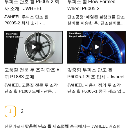
투피스 단조 휠 P6005-2 회
투피스 휠 Flow Formed
테이블에 대한 특허입니다.오타,
스타일과 정확성으로 도로를 정
형태의 바퀴로 승차감을 높이고
혼다, 닛산, 마즈다, 미츠비시, 스
사 소개 - JWHEEL
Wheel P6005-2
복하세요! 💪🔥
군중들 사이에서 돋보이십시오.
바루, 스즈키
#FlowFormedWheels #혁명적
#FlowFormedWheels
JWHEEL 투피스 단조 휠
단조공정: 예열된 블랭크를 단조
인 디자인 #탁월한 성능
#RevUpYourRide
P6005-2 회사 소개 -
설비로 이송한 후, 단조설비로
#ConquerTheRoad
#PerformanceAndStyle
JWHEEL,5. 이 회사는 강력한 기
회전시켜 반제품을 로봇으로 이
#CuttingEdgeTechnology
술력으로 다수의 특허를 획득했
송한다. 투피스 단조 휠은 림과
https://www.facebook.com/Jwheel
습니다. 알루미늄 합금 휠을 기
스포크의 두 부분으로 구성됩니
102026652273576
반으로 한 깨끗한 연삭 테이블에
다. 따라서 센터 디스크만 교체
https://www.instagram.com/jjjwhee
대한 특허.적용 가능한 모델: 모
하여 휠 형상을 변경하는 것이
https://www.youtube.com/chan
든 유형
가능합니다. 생산을 위해 고객은
https://twitter.com/CongChe1484
자동차 모델과 더 잘 어울리도록
고품질 전문 두 조각 단조 바
맞춤형 투피스 단조 휠
https://www.tiktok.com/@jwheel29
휠 매개변수와 휠 스타일을 제공
lang=ko
퀴 P1883 도매
P6005-1 제조 업체 - Jwheel
할 수 있습니다.고객은 제품의
https://www.pinterest.ca/ccong58
안전율에 영향을 미치지 않는 개
JWHEEL 고품질 전문 두 조각
JWHEEL 사용자 정의 두 조각
https://coconutc.tumblr.com
조를 모티브로 삼지 않습니다.
단조 휠 P1883 도매 - 광동
단조 휠 P6005-1 중국 제조 업
https://www.linkedin.com/in/%E
주문하는 동안 자세한 내용은 당
Guangchuan 자동차 부품 무역
체,3. 우리는 전통적인 저압 주조
%E9%99%88-27168b21b
사에 문의하십시오.
유한 회사3. 우리는 전통적인 저
기술뿐만 아니라 "저압 주조 + 방
https://www.reddit.com/user/JJJw
압주조기술을 보유하고 있을 뿐
적"의 고강도 및 경량 제조 기술
1
2
https://vimeo.com/user178403349
만 아니라 "저압주조+방적"이라
을 보유하고 있습니다. 우리는
https://vk.com/id734883638
는 고강도 경량화 제조기술을 보
항상 알루미늄 합금 휠 제조에서
전문가로서
맞춤형 단조 휠 제조업체
중국에서는 JWHEEL 커스텀
유하고 있습니다. 우리는 항상
다양한 선진 기술 이점을 유지하