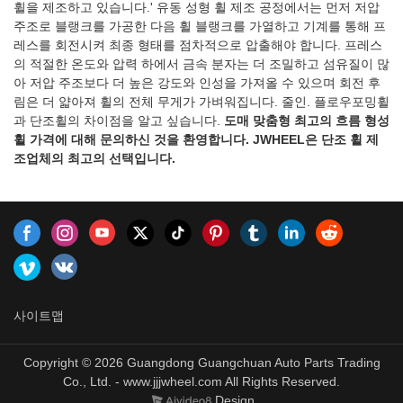
휠을 제조하고 있습니다.' 유동 성형 휠 제조 공정에서는 먼저 저압
고객의 요구를 충족시키고 산업
여 고객의 요구를 충족시키고 산
주조로 블랭크를 가공한 다음 휠 블랭크를 가열하고 기계를 통해 프
발전을 주도하기 위해 알루미늄
업 발전을 주도합니다.적용 가능
레스를 회전시켜 최종 형태를 점차적으로 압출해야 합니다. 프레스
합금 휠 제조에서 다양한 첨단
한 모델: 모든 유형
의 적절한 온도와 압력 하에서 금속 분자는 더 조밀하고 섬유질이 많
기술 이점을 유지합니다.적용 가
아 저압 주조보다 더 높은 강도와 ​​인성을 가져올 수 있으며 회전 후
능한 모델:Toyota, Honda,
림은 더 얇아져 휠의 전체 무게가 가벼워집니다. 줄인. 플로우포밍휠
Nissan,
과 단조휠의 차이점을 알고 싶습니다.
도매 맞춤형 최고의 흐름 형성
Mazda,Mitsubishi,Subaru,suzuki
휠 가격에 대해 문의하신 것을 환영합니다. JWHEEL은 단조 휠 제
조업체의 최고의 선택입니다.
사이트맵
Copyright © 2026 Guangdong Guangchuan Auto Parts Trading
Co., Ltd. - www.jjjwheel.com All Rights Reserved.
Design