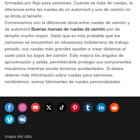
formadas por flujo para camiones. Cuando se trata de ruedas, la
rueda deben coincidir en
mucho, el peso se reduce
diferencia entre las ruedas de un automóvil y una de camión no
muchos aspectos, como el
considerablemente, la pérdida
se limita al tamaño.
ancho, el diámetro y la relación
de potencia del automóvil es
Comencemos con la diferencia obvia entre ruedas de camión y
de planeidad. Puede
pequeña, el funcionamiento es
de automóvil.
Buenas marcas de ruedas de camión.
son de
personalizar las ruedas
rápido, el ahorro de
tamaño mucho mayor. Dado que es más probable que los
específicas según el tamaño de
combustible y el calor la
camiones se encuentren en situaciones todoterreno de trabajo
los neumáticos en JWHEEL.
disipación es buena. JWHEEL
pesado, sus ruedas más grandes ayudan a crear distancia al
¡No lo dudes, solo contáctanos!
cuenta con diversas llantas de
suelo para los bajos del camión. Esto mejora los ángulos de
aleación de aluminio al gusto
aproximación y salida, permitiéndole proteger sus componentes
del mercado.
mecánicos mientras escala terrenos accidentados. Si desea
obtener más información sobre ruedas para camiones,
contáctenos, somos fabricantes de ruedas personalizadas.
mapa del sitio