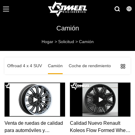
Camión
Hogar
>
Solicitud
>
Camión
Offroad 4 x 4 SUV
Camión
Coche de rendimiento
Venta de ruedas de calidad
Calidad Nuevo Renault
para automóviles y
Koleos Flow Formed Wheel