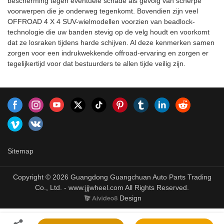
bescherming tegen eventuele schade als gevolg van scherpe
voorwerpen die je onderweg tegenkomt. Bovendien zijn veel
OFFROAD 4 X 4 SUV-wielmodellen voorzien van beadlock-
technologie die uw banden stevig op de velg houdt en voorkomt
dat ze losraken tijdens harde schijven. Al deze kenmerken samen
zorgen voor een indrukwekkende offroad-ervaring en zorgen er
tegelijkertijd voor dat bestuurders te allen tijde veilig zijn.
Sitemap
Copyright © 2026 Guangdong Guangchuan Auto Parts Trading
Co., Ltd. - www.jjjwheel.com All Rights Reserved.
Design