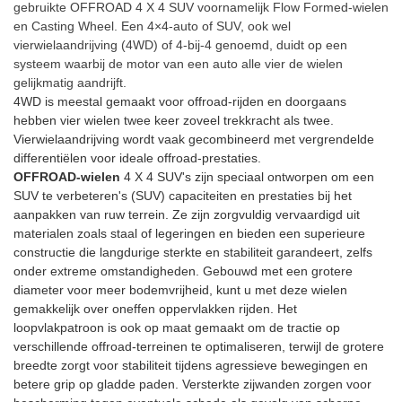
gebruikte OFFROAD 4 X 4 SUV voornamelijk Flow Formed-wielen
tweedelige gesmede wielen en
gunstige prijzen zijn. Dit
Velgen met hoge prestaties en
en Casting Wheel. Een 4×4-auto of SUV, ook wel
deze slanke en dynamische
glanzende wiel zal zeker
goede kwaliteit zijn cruciaal
vierwielaandrijving (4WD) of 4-bij-4 genoemd, duidt op een
body benadrukken verder zijn
energie naar uw auto brengen!
voor zo'n opmerkelijke auto.
systeem waarbij de motor van een auto alle vier de wielen
elegante beweging.
Met een wielbelasting van 730
gelijkmatig aandrijft.
kg levert dit Jeep-wiel
4WD is meestal gemaakt voor offroad-rijden en doorgaans
verbluffende prestaties.
hebben vier wielen twee keer zoveel trekkracht als twee.
Vierwielaandrijving wordt vaak gecombineerd met vergrendelde
differentiëlen voor ideale offroad-prestaties.
OFFROAD-wielen
4 X 4 SUV's zijn speciaal ontworpen om een ​​
SUV te verbeteren's (SUV) capaciteiten en prestaties bij het
aanpakken van ruw terrein. Ze zijn zorgvuldig vervaardigd uit
materialen zoals staal of legeringen en bieden een superieure
constructie die langdurige sterkte en stabiliteit garandeert, zelfs
onder extreme omstandigheden. Gebouwd met een grotere
diameter voor meer bodemvrijheid, kunt u met deze wielen
gemakkelijk over oneffen oppervlakken rijden. Het
loopvlakpatroon is ook op maat gemaakt om de tractie op
verschillende offroad-terreinen te optimaliseren, terwijl de grotere
breedte zorgt voor stabiliteit tijdens agressieve bewegingen en
betere grip op gladde paden. Versterkte zijwanden zorgen voor